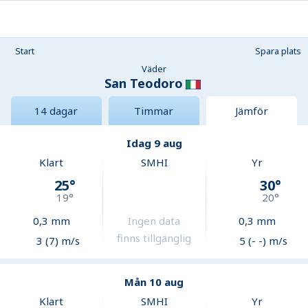
Start
Spara plats
Väder
San Teodoro
14 dagar
Timmar
Jämför
Idag 9 aug
Klart
SMHI
Yr
25
°
30
°
19
°
20
°
0,3
mm
Ingen data
0,3
mm
finns tillgänglig
3 (7) m/s
5 (- -) m/s
Mån 10 aug
Klart
SMHI
Yr