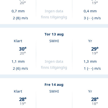
20
°
19
°
0,7
mm
Ingen data
0,4
mm
finns tillgänglig
2 (8) m/s
3 (- -) m/s
Tor 13 aug
Klart
SMHI
Yr
30
°
29
°
20
°
19
°
1,1
mm
Ingen data
1,3
mm
finns tillgänglig
2 (6) m/s
1 (- -) m/s
Fre 14 aug
Klart
SMHI
Yr
28
°
28
°
19
°
18
°