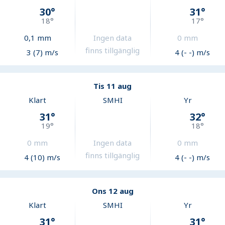
30
°
31
°
18
°
17
°
0,1
mm
Ingen data
0
mm
finns tillgänglig
3 (7) m/s
4 (- -) m/s
Tis 11 aug
Klart
SMHI
Yr
31
°
32
°
19
°
18
°
0
mm
Ingen data
0
mm
finns tillgänglig
4 (10) m/s
4 (- -) m/s
Ons 12 aug
Klart
SMHI
Yr
31
°
31
°