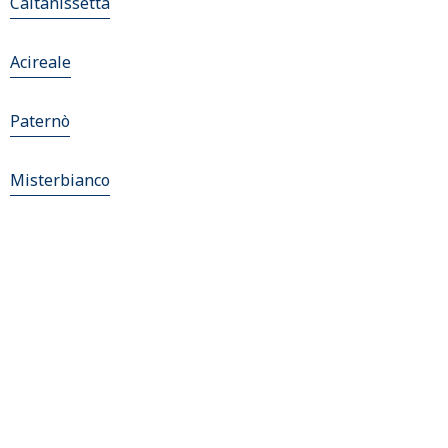
Caltanissetta
Acireale
Paternò
Misterbianco