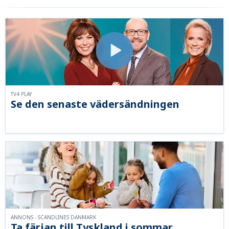
TV4 PLAY
Se den senaste vädersändningen
ANNONS - SCANDLINES DANMARK
Ta färjan till Tyskland i sommar