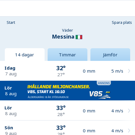
Start
Spara plats
Väder
Messina
14 dagar
Timmar
Jämför
32°
Idag
0
mm
5
m/s
7 aug
27°
Lör
8 aug
33°
Lör
0
mm
4
m/s
8 aug
28°
33°
Sön
0
mm
4
m/s
9 aug
28°