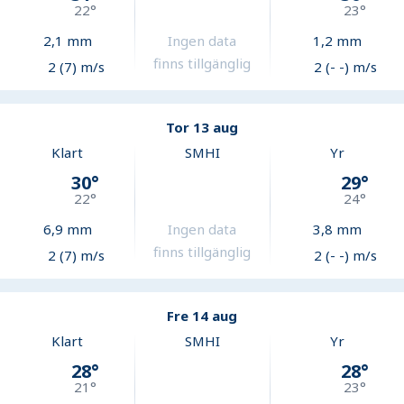
22
°
23
°
2,1
mm
Ingen data
1,2
mm
finns tillgänglig
2 (7) m/s
2 (- -) m/s
Tor 13 aug
Klart
SMHI
Yr
30
°
29
°
22
°
24
°
6,9
mm
Ingen data
3,8
mm
finns tillgänglig
2 (7) m/s
2 (- -) m/s
Fre 14 aug
Klart
SMHI
Yr
28
°
28
°
21
°
23
°