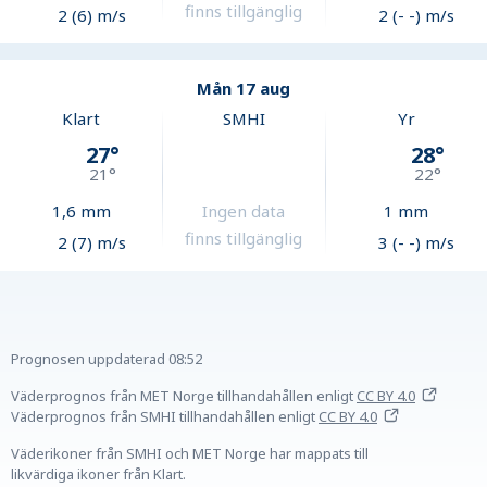
finns tillgänglig
2 (6) m/s
2 (- -) m/s
Mån 17 aug
Klart
SMHI
Yr
27
°
28
°
21
°
22
°
1,6
mm
Ingen data
1
mm
finns tillgänglig
2 (7) m/s
3 (- -) m/s
Prognosen uppdaterad
08:52
Väderprognos från MET Norge tillhandahållen
enligt
CC BY 4.0
Väderprognos från SMHI tillhandahållen
enligt
CC BY 4.0
Väderikoner från SMHI och MET Norge har mappats till
likvärdiga ikoner från Klart.