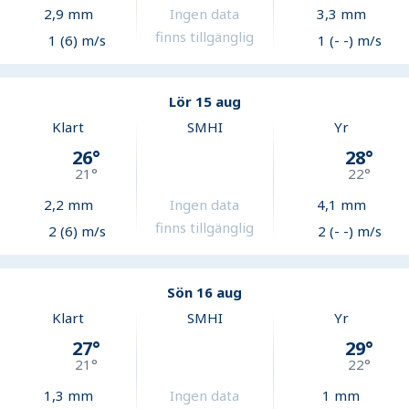
2,9
mm
Ingen data
3,3
mm
finns tillgänglig
1 (6) m/s
1 (- -) m/s
Lör 15 aug
Klart
SMHI
Yr
26
°
28
°
21
°
22
°
2,2
mm
Ingen data
4,1
mm
finns tillgänglig
2 (6) m/s
2 (- -) m/s
Sön 16 aug
Klart
SMHI
Yr
27
°
29
°
21
°
22
°
1,3
mm
Ingen data
1
mm