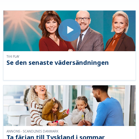
TV4 PLAY
Se den senaste vädersändningen
ANNONS - SCANDLINES DANMARK
Ta färjan till Tyskland i sommar