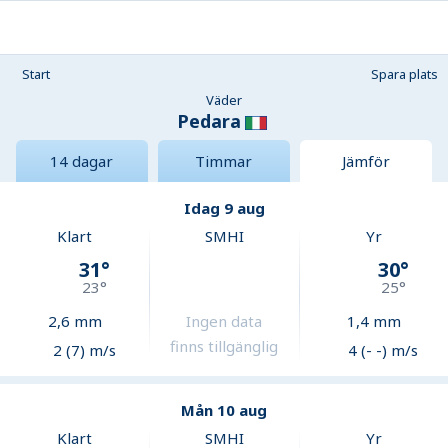
Start
Spara plats
Väder
Pedara
14 dagar
Timmar
Jämför
Idag 9 aug
Klart
SMHI
Yr
31
°
30
°
23
°
25
°
2,6
mm
Ingen data
1,4
mm
finns tillgänglig
2 (7) m/s
4 (- -) m/s
Mån 10 aug
Klart
SMHI
Yr