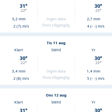
31
°
30
°
22
°
23
°
5,2
mm
Ingen data
2,7
mm
finns tillgänglig
2 (7) m/s
4 (- -) m/s
Tis 11 aug
Klart
SMHI
Yr
30
°
30
°
22
°
23
°
3,4
mm
Ingen data
1,4
mm
finns tillgänglig
2 (8) m/s
5 (- -) m/s
Ons 12 aug
Klart
SMHI
Yr
31
°
30
°