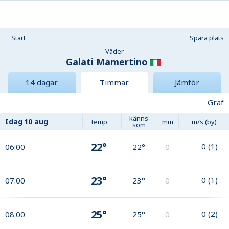
Start
Spara plats
Väder
Galati Mamertino
14 dagar
Timmar
Jämför
Graf
känns
Idag
10 aug
temp
mm
m/s (by)
som
22°
0
(
1
)
06:00
22°
0
23°
0
(
1
)
07:00
23°
0
25°
0
(
2
)
08:00
25°
0