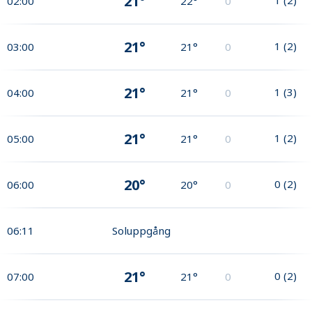
21°
02:00
22°
0
21°
1
(
2
)
03:00
21°
0
21°
1
(
3
)
04:00
21°
0
21°
1
(
2
)
05:00
21°
0
20°
0
(
2
)
06:00
20°
0
06:11
Soluppgång
21°
0
(
2
)
07:00
21°
0