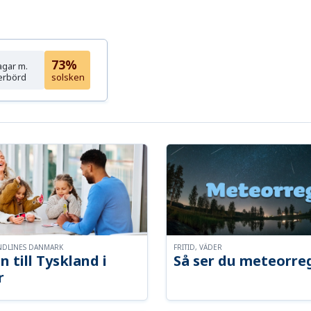
73%
agar m.
erbörd
solsken
NDLINES DANMARK
FRITID, VÄDER
n till Tyskland i
Så ser du meteorre
r