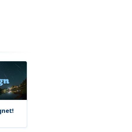
gnet!