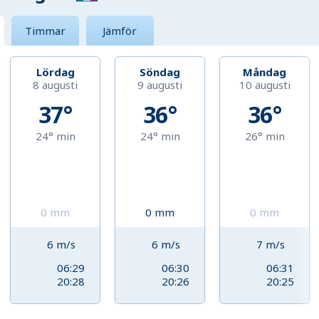
Timmar
Jämför
Lördag
Söndag
Måndag
8 augusti
9 augusti
10 augusti
37°
36°
36°
24°
min
24°
min
26°
min
0
mm
0
mm
0
mm
6
m/s
6
m/s
7
m/s
06:29
06:30
06:31
20:28
20:26
20:25