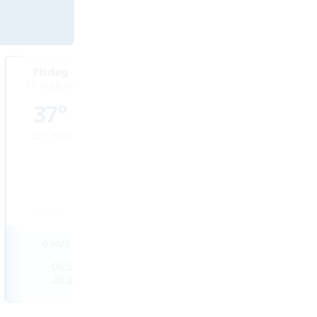
Tisdag
Onsdag
Torsdag
11 augusti
12 augusti
13 augusti
37°
35°
35°
25°
min
26°
min
26°
min
0
mm
0
mm
0
mm
6
m/s
4
m/s
4
m/s
06:31
06:32
06:33
20:24
20:23
20:22