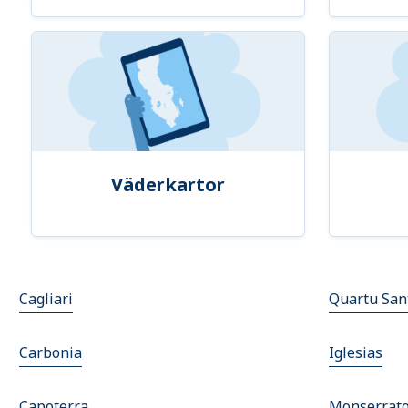
Väderkartor
Cagliari
Quartu San
Carbonia
Iglesias
Capoterra
Monserrat