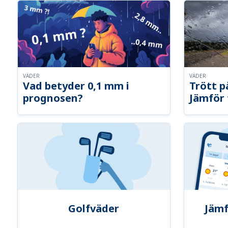
VÄDER
VÄDER
Vad betyder 0,1 mm i
Trött p
prognosen?
Jämför 
Golfväder
Jämf