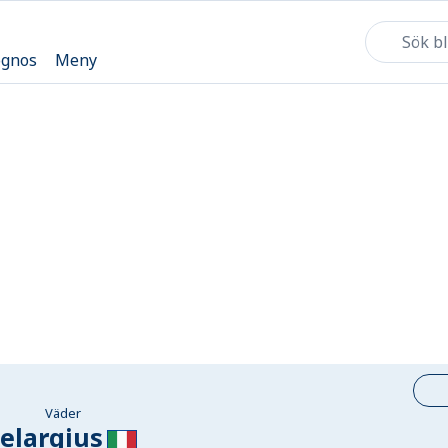
ognos
Meny
Väder
elargius