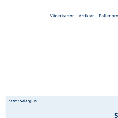
Väderkartor
Artiklar
Pollenpr
Start
Selargius
S