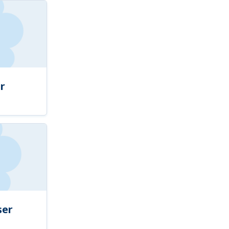
r
ser