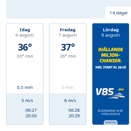
14 dagar
Idag
Fredag
Lördag
6 augusti
7 augusti
8 augusti
36°
37°
30°
min
26°
min
0,5
mm
0
mm
5
m/s
8
m/s
06:27
06:28
20:30
20:29