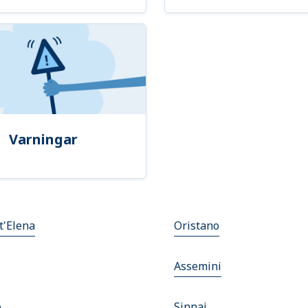
Varningar
t'Elena
Oristano
Assemini
o
Sinnai