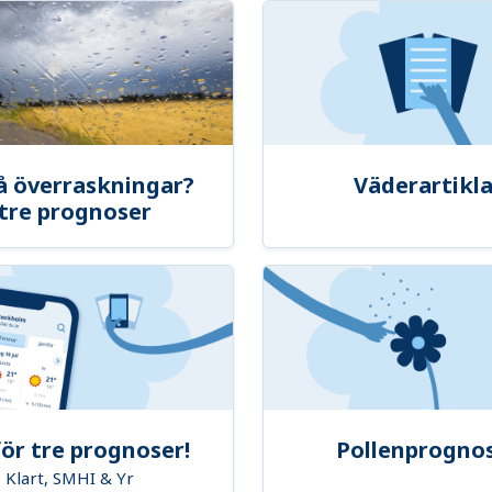
å överraskningar?
Väderartikla
tre prognoser
ör tre prognoser!
Pollenprogno
Klart, SMHI & Yr