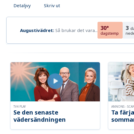
Detaljvy
Skriv ut
30°
3
d
Augustivädret:
Så brukar det vara...
dagstemp
ned
TV4 PLAY
ANNONS - SCA
Se den senaste
Ta färja
vädersändningen
somma