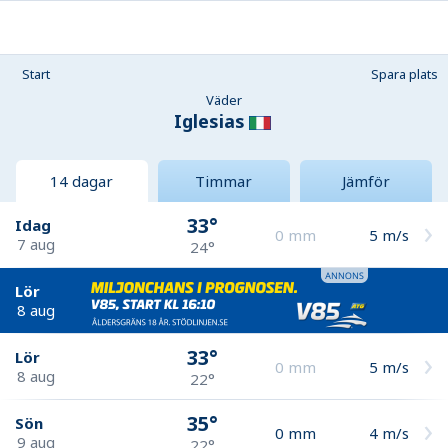
Start
Spara plats
Väder
Iglesias
14 dagar
Timmar
Jämför
33°
Idag
0
mm
5
m/s
7 aug
24°
Lör
8 aug
33°
Lör
0
mm
5
m/s
8 aug
22°
35°
Sön
0
mm
4
m/s
9 aug
22°