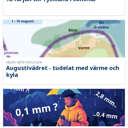
VÄDER, METEOROLOGEN
Augustivädret - tudelat med värme och
kyla