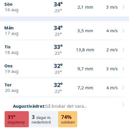
34°
Sön
2,1
mm
3
m/s
16 aug
23°
34°
Mån
3,5
mm
4
m/s
17 aug
23°
33°
Tis
13,8
mm
2
m/s
18 aug
23°
32°
Ons
9,7
mm
3
m/s
19 aug
23°
32°
Tor
7,2
mm
4
m/s
20 aug
22°
Augustivädret:
Så brukar det vara...
31°
3
74%
dagar m.
dagstemp
nederbörd
solsken