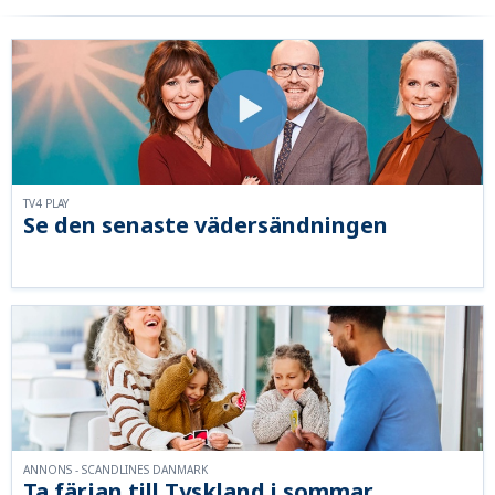
TV4 PLAY
Se den senaste vädersändningen
ANNONS - SCANDLINES DANMARK
Ta färjan till Tyskland i sommar