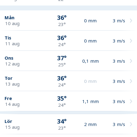
36°
Mån
0
mm
3
m/s
10 aug
23°
36°
Tis
0
mm
3
m/s
11 aug
24°
37°
Ons
0,1
mm
3
m/s
12 aug
25°
36°
Tor
0
mm
3
m/s
13 aug
24°
35°
Fre
1,1
mm
3
m/s
14 aug
24°
34°
Lör
2
mm
3
m/s
15 aug
23°