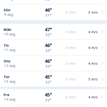
46°
Sön
0
mm
3
m/s
9 aug
31°
47°
Mån
0
mm
4
m/s
10 aug
32°
46°
Tis
0
mm
4
m/s
11 aug
33°
46°
Ons
0
mm
4
m/s
12 aug
33°
45°
Tor
0
mm
5
m/s
13 aug
32°
45°
Fre
0
mm
4
m/s
14 aug
32°