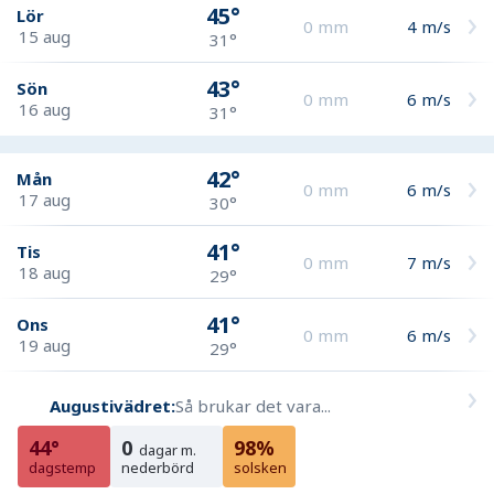
45°
Lör
0
mm
4
m/s
15 aug
31°
43°
Sön
0
mm
6
m/s
16 aug
31°
42°
Mån
0
mm
6
m/s
17 aug
30°
41°
Tis
0
mm
7
m/s
18 aug
29°
41°
Ons
0
mm
6
m/s
19 aug
29°
Augustivädret:
Så brukar det vara...
44°
0
98%
dagar m.
dagstemp
nederbörd
solsken