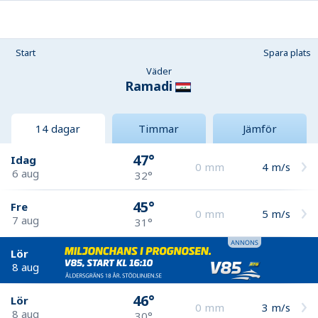
Start
Spara plats
Väder
Ramadi
14 dagar
Timmar
Jämför
47°
Idag
0
mm
4
m/s
6 aug
32°
45°
Fre
0
mm
5
m/s
7 aug
31°
Lör
8 aug
46°
Lör
0
mm
3
m/s
8 aug
30°