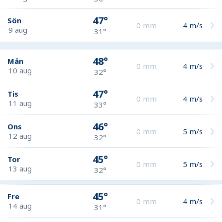
47°
Sön
0
mm
4
m/s
9 aug
31°
48°
Mån
0
mm
4
m/s
10 aug
32°
47°
Tis
0
mm
4
m/s
11 aug
33°
46°
Ons
0
mm
5
m/s
12 aug
32°
45°
Tor
0
mm
5
m/s
13 aug
32°
45°
Fre
0
mm
4
m/s
14 aug
31°