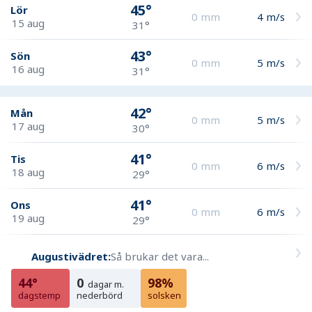
45°
Lör
0
mm
4
m/s
15 aug
31°
43°
Sön
0
mm
5
m/s
16 aug
31°
42°
Mån
0
mm
5
m/s
17 aug
30°
41°
Tis
0
mm
6
m/s
18 aug
29°
41°
Ons
0
mm
6
m/s
19 aug
29°
Augustivädret:
Så brukar det vara...
44°
0
98%
dagar m.
dagstemp
nederbörd
solsken