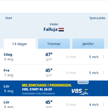
Start
Spara plats
Väder
Falluja
14 dagar
Timmar
Jämför
47°
Idag
0
mm
5
m/s
6 aug
37°
45°
Fre
0
mm
5
m/s
7 aug
31°
Lör
8 aug
45°
Lör
0
mm
4
m/s
8 aug
30°