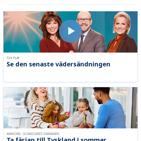
TV4 PLAY
Se den senaste vädersändningen
ANNONS - SCANDLINES DANMARK
Ta färjan till Tyskland i sommar