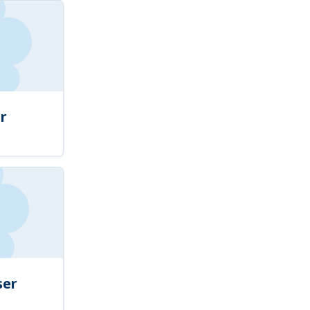
r
ser