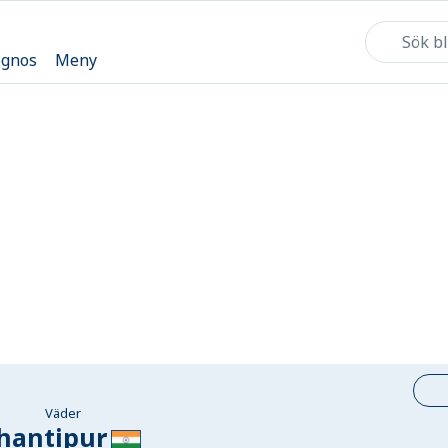
ognos
Meny
Väder
hantipur