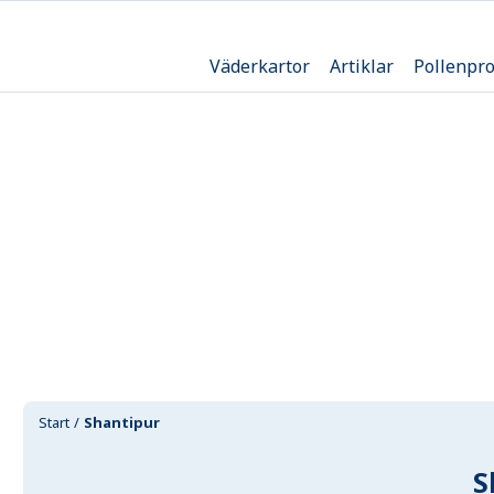
Väderkartor
Artiklar
Pollenpr
Start
Shantipur
S