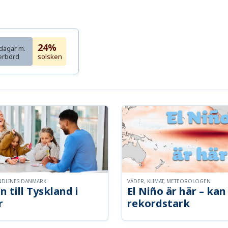
24%
dagar m.
erbörd
solsken
NDLINES DANMARK
VÄDER, KLIMAT, METEOROLOGEN
n till Tyskland i
El Niño är här – kan 
r
rekordstark