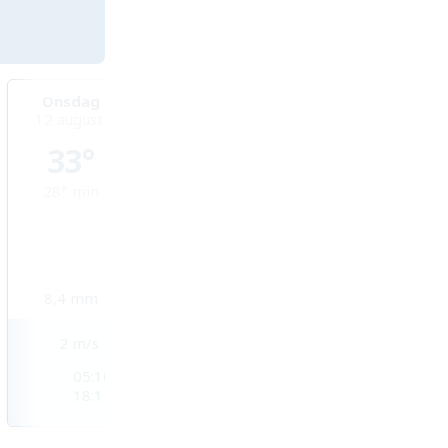
Onsdag
Torsdag
Fredag
12 augusti
13 augusti
14 augusti
33°
33°
33°
28°
min
28°
min
28°
min
8,4
mm
7,1
mm
7,7
mm
2
m/s
3
m/s
2
m/s
05:10
05:11
05:11
18:11
18:10
18:09