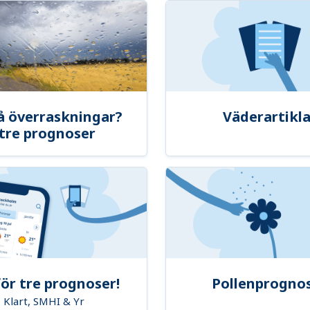
å överraskningar?
Väderartikla
tre prognoser
ör tre prognoser!
Pollenprogno
Klart, SMHI & Yr