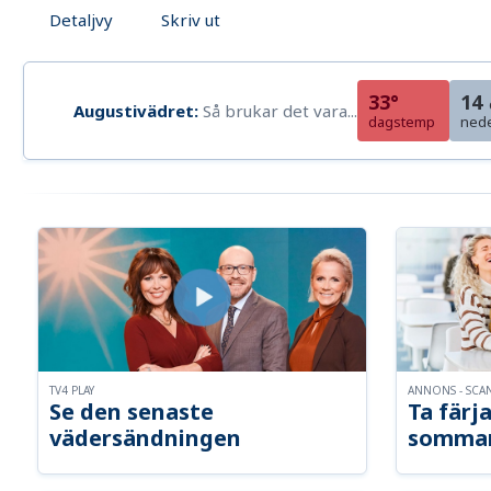
Detaljvy
Skriv ut
33°
14
Augustivädret:
Så brukar det vara...
dagstemp
ned
TV4 PLAY
ANNONS - SCA
Se den senaste
Ta färja
vädersändningen
somma