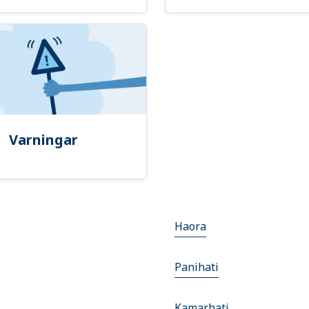
Varningar
Haora
Panihati
Kamarhati