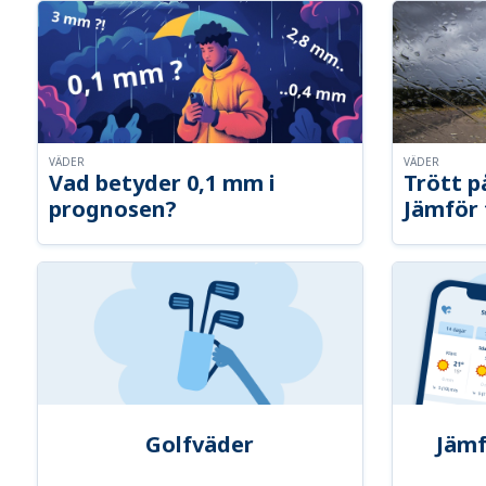
VÄDER
VÄDER
Vad betyder 0,1 mm i
Trött p
prognosen?
Jämför 
Golfväder
Jämf