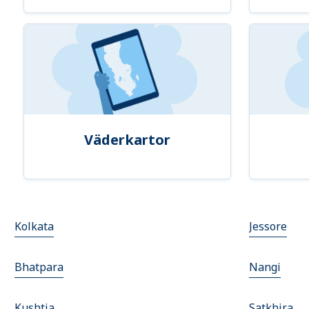
Väderkartor
Kolkata
Jessore
Bhatpara
Nangi
Kushtia
Satkhira