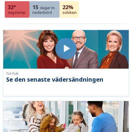
32°
15
22%
dagar m.
dagstemp
nederbörd
solsken
TV4 PLAY
Se den senaste vädersändningen