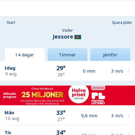
Start
Spara plats
Väder
Jessore
14 dagar
Timmar
Jämför
29°
Idag
0
mm
3
m/s
9 aug
28°
33°
Mån
9,6
mm
3
m/s
10 aug
27°
34°
Tis