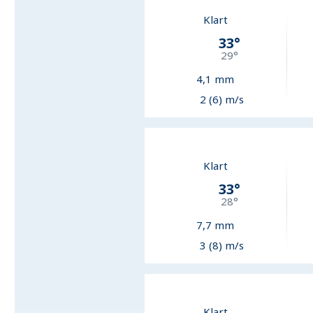
Klart
33
°
29
°
4,1
mm
2 (6) m/s
Klart
33
°
28
°
7,7
mm
3 (8) m/s
Klart