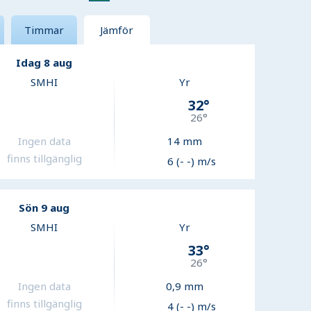
Timmar
Jämför
Idag 8 aug
SMHI
Yr
32
°
26
°
Ingen data
14
mm
finns tillgänglig
6 (- -) m/s
Sön 9 aug
SMHI
Yr
33
°
26
°
Ingen data
0,9
mm
finns tillgänglig
4 (- -) m/s