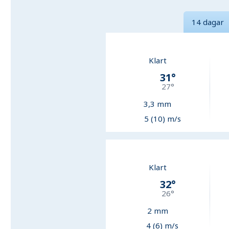
14 dagar
Klart
31
°
27
°
3,3
mm
5 (10) m/s
Klart
32
°
26
°
2
mm
4 (6) m/s