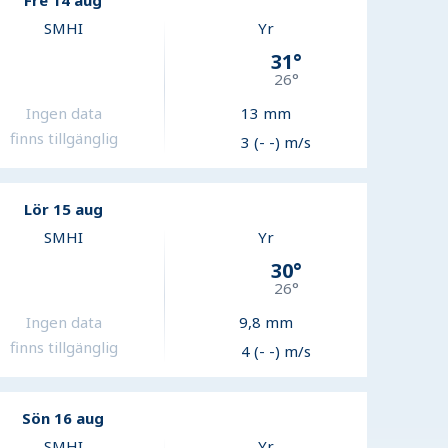
Fre 14 aug
SMHI
Yr
31
°
26
°
Ingen data
13
mm
finns tillgänglig
3 (- -) m/s
Lör 15 aug
SMHI
Yr
30
°
26
°
Ingen data
9,8
mm
finns tillgänglig
4 (- -) m/s
Sön 16 aug
SMHI
Yr