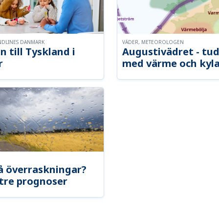
NDLINES DANMARK
VÄDER, METEOROLOGEN
n till Tyskland i
Augustivädret - tud
r
med värme och kyl
å överraskningar?
tre prognoser