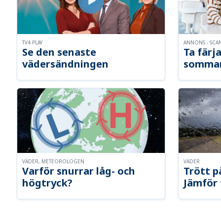
TV4 PLAY
ANNONS - SCA
Se den senaste
Ta färja
vädersändningen
somma
VÄDER, METEOROLOGEN
VÄDER
Varför snurrar låg- och
Trött p
högtryck?
Jämför 