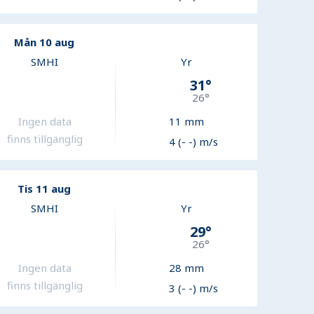
Mån 10 aug
SMHI
Yr
31
°
26
°
Ingen data
11
mm
finns tillgänglig
4 (- -) m/s
Tis 11 aug
SMHI
Yr
29
°
26
°
Ingen data
28
mm
finns tillgänglig
3 (- -) m/s