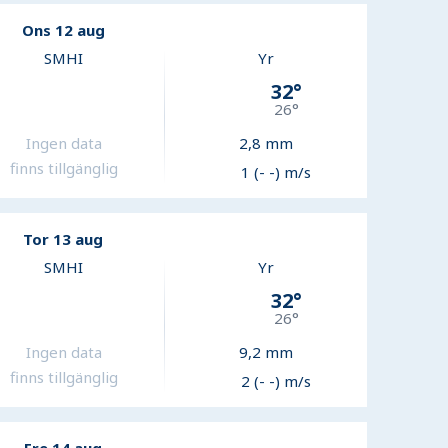
Ons 12 aug
SMHI
Yr
32
°
26
°
Ingen data
2,8
mm
finns tillgänglig
1 (- -) m/s
Tor 13 aug
SMHI
Yr
32
°
26
°
Ingen data
9,2
mm
finns tillgänglig
2 (- -) m/s