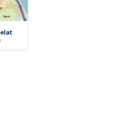
elat
a