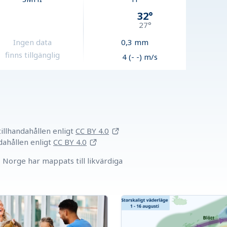
32
°
27
°
Ingen data
0,3
mm
finns tillgänglig
4 (- -) m/s
llhandahållen
enligt
CC BY 4.0
dahållen
enligt
CC BY 4.0
Norge har mappats till likvärdiga