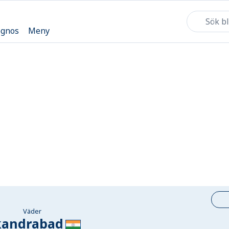
ognos
Meny
Väder
kandrabad