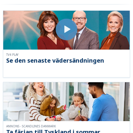
TV4 PLAY
Se den senaste vädersändningen
ANNONS - SCANDLINES DANMARK
Ta färjan till Tyskland i sommar