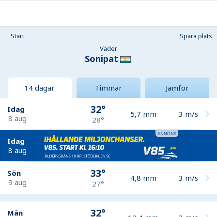
Start
Spara plats
Väder
Sonipat
14 dagar
Timmar
Jämför
32°
Idag
5,7
mm
3
m/s
8 aug
28°
Idag
8 aug
33°
Sön
4,8
mm
3
m/s
9 aug
27°
32°
Mån