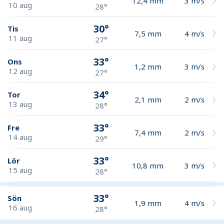
12,4
mm
3
m/s
10 aug
28°
30°
Tis
7,5
mm
4
m/s
11 aug
27°
33°
Ons
1,2
mm
3
m/s
12 aug
27°
34°
Tor
2,1
mm
2
m/s
13 aug
28°
33°
Fre
7,4
mm
2
m/s
14 aug
29°
33°
Lör
10,8
mm
3
m/s
15 aug
28°
33°
Sön
1,9
mm
4
m/s
16 aug
28°