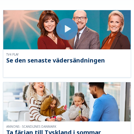
TV4 PLAY
Se den senaste vädersändningen
ANNONS - SCANDLINES DANMARK
Ta färjan till Tyskland i sommar