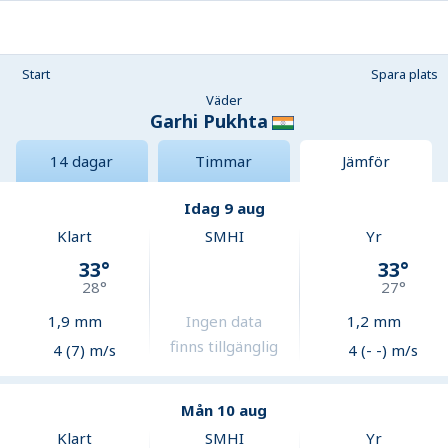
Start
Spara plats
Väder
Garhi Pukhta
14 dagar
Timmar
Jämför
Idag 9 aug
Klart
SMHI
Yr
33
°
33
°
28
°
27
°
1,9
mm
Ingen data
1,2
mm
finns tillgänglig
4 (7) m/s
4 (- -) m/s
Mån 10 aug
Klart
SMHI
Yr