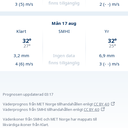
finns tillgänglig
3 (5) m/s
2 (- -) m/s
Mån 17 aug
Klart
SMHI
Yr
32
°
32
°
27
°
25
°
3,2
mm
Ingen data
6,9
mm
finns tillgänglig
4 (6) m/s
3 (- -) m/s
Prognosen uppdaterad
03:17
Väderprognos från MET Norge tillhandahållen
enligt
CC BY 4.0
Väderprognos från SMHI tillhandahållen
enligt
CC BY 4.0
Väderikoner från SMHI och MET Norge har mappats till
likvärdiga ikoner från Klart.