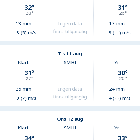
32
°
31
°
28
°
26
°
13
mm
Ingen data
17
mm
finns tillgänglig
3 (5) m/s
3 (- -) m/s
Tis 11 aug
Klart
SMHI
Yr
31
°
30
°
27
°
26
°
25
mm
Ingen data
24
mm
finns tillgänglig
3 (7) m/s
4 (- -) m/s
Ons 12 aug
Klart
SMHI
Yr
34
°
33
°