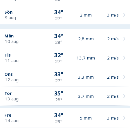
34°
Sön
2
mm
3
m/s
9 aug
27°
34°
Mån
2,8
mm
2
m/s
10 aug
28°
32°
Tis
13,7
mm
2
m/s
11 aug
27°
33°
Ons
3,3
mm
2
m/s
12 aug
27°
35°
Tor
3,7
mm
2
m/s
13 aug
28°
34°
Fre
5
mm
3
m/s
14 aug
29°