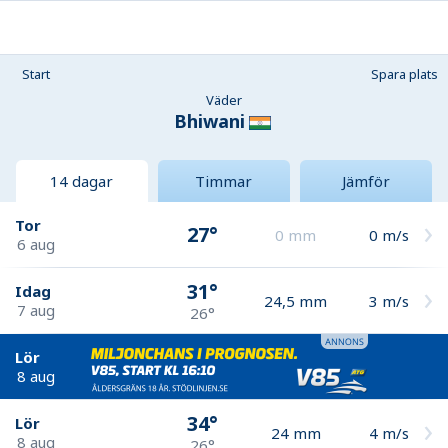
Start
Spara plats
Väder
Bhiwani
14 dagar
Timmar
Jämför
Tor
27°
0
mm
0
m/s
6 aug
31°
Idag
24,5
mm
3
m/s
7 aug
26°
Lör
8 aug
34°
Lör
24
mm
4
m/s
8 aug
26°