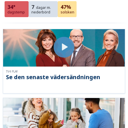
34°
7
47%
dagar m.
dagstemp
nederbörd
solsken
TV4 PLAY
Se den senaste vädersändningen