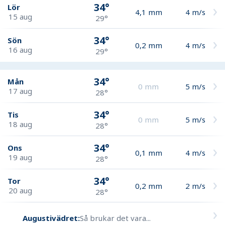
34°
Lör
4,1
mm
4
m/s
15 aug
29°
34°
Sön
0,2
mm
4
m/s
16 aug
29°
34°
Mån
0
mm
5
m/s
17 aug
28°
34°
Tis
0
mm
5
m/s
18 aug
28°
34°
Ons
0,1
mm
4
m/s
19 aug
28°
34°
Tor
0,2
mm
2
m/s
20 aug
28°
Augustivädret:
Så brukar det vara...