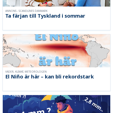
ANNONS - SCANDLINES DANMARK
Ta färjan till Tyskland i sommar
VÄDER, KLIMAT, METEOROLOGEN
El Niño är här – kan bli rekordstark