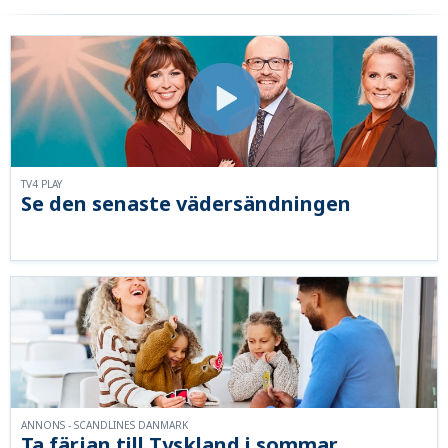
TV4 PLAY
Se den senaste vädersändningen
ANNONS - SCANDLINES DANMARK
Ta färjan till Tyskland i sommar