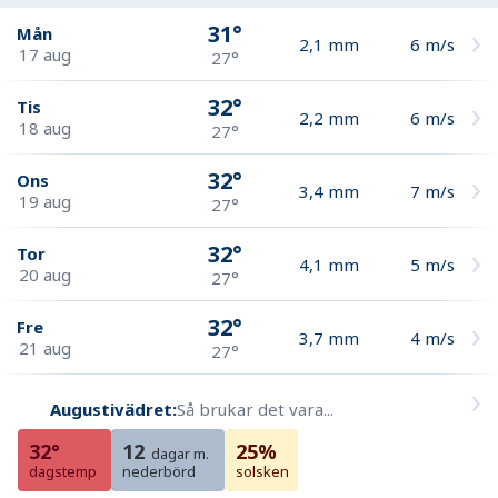
31°
Mån
2,1
mm
6
m/s
17 aug
27°
32°
Tis
2,2
mm
6
m/s
18 aug
27°
32°
Ons
3,4
mm
7
m/s
19 aug
27°
32°
Tor
4,1
mm
5
m/s
20 aug
27°
32°
Fre
3,7
mm
4
m/s
21 aug
27°
Augustivädret:
Så brukar det vara...
32°
12
25%
dagar m.
dagstemp
nederbörd
solsken