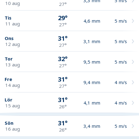
3,3
mm
5
m/s
10 aug
27°
29°
Tis
4,6
mm
5
m/s
11 aug
27°
31°
Ons
3,1
mm
5
m/s
12 aug
27°
32°
Tor
9,5
mm
5
m/s
13 aug
27°
31°
Fre
9,4
mm
4
m/s
14 aug
27°
31°
Lör
4,1
mm
4
m/s
15 aug
26°
31°
Sön
3,4
mm
5
m/s
16 aug
26°