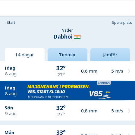
Start
Spara plats
Väder
Dabhoi
14 dagar
Timmar
Jämför
32°
Idag
0,6
mm
5
m/s
8 aug
27°
Idag
8 aug
32°
Sön
0,8
mm
5
m/s
9 aug
27°
33°
Mån