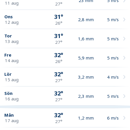
23
mm
5
m/s
11 aug
27°
31°
Ons
2,8
mm
5
m/s
12 aug
26°
31°
Tor
1,6
mm
5
m/s
13 aug
27°
32°
Fre
5,9
mm
5
m/s
14 aug
26°
32°
Lör
3,2
mm
4
m/s
15 aug
27°
32°
Sön
2,3
mm
5
m/s
16 aug
27°
32°
Mån
1,2
mm
6
m/s
17 aug
27°