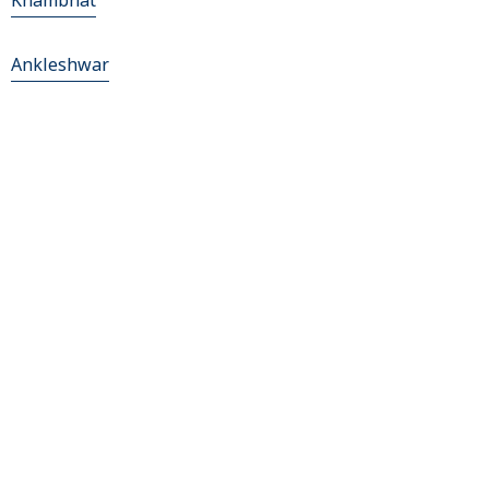
Khambhat
Ankleshwar