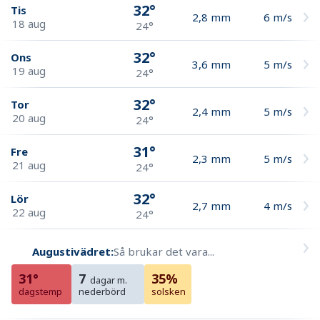
32°
Tis
2,8
mm
6
m/s
18 aug
24°
32°
Ons
3,6
mm
5
m/s
19 aug
24°
32°
Tor
2,4
mm
5
m/s
20 aug
24°
31°
Fre
2,3
mm
5
m/s
21 aug
24°
32°
Lör
2,7
mm
4
m/s
22 aug
24°
Augustivädret:
Så brukar det vara...
31°
7
35%
dagar m.
dagstemp
nederbörd
solsken