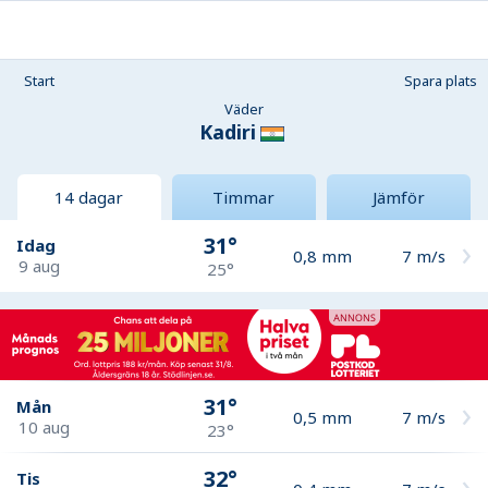
Start
Spara plats
Väder
Kadiri
14 dagar
Timmar
Jämför
31°
Idag
0,8
mm
7
m/s
9 aug
25°
31°
Mån
0,5
mm
7
m/s
10 aug
23°
32°
Tis