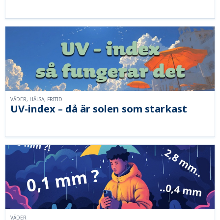
VÄDER, HÄLSA, FRITID
UV-index – då är solen som starkast
VÄDER