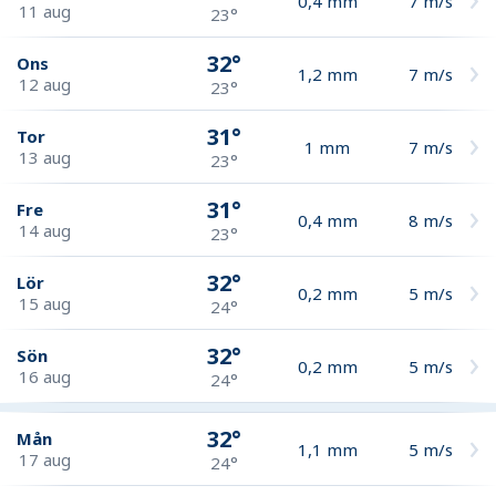
0,4
mm
7
m/s
11 aug
23°
32°
Ons
1,2
mm
7
m/s
12 aug
23°
31°
Tor
1
mm
7
m/s
13 aug
23°
31°
Fre
0,4
mm
8
m/s
14 aug
23°
32°
Lör
0,2
mm
5
m/s
15 aug
24°
32°
Sön
0,2
mm
5
m/s
16 aug
24°
32°
Mån
1,1
mm
5
m/s
17 aug
24°