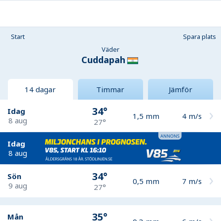
Start
Spara plats
Väder
Cuddapah
14 dagar
Timmar
Jämför
34°
Idag
1,5
mm
4
m/s
8 aug
27°
Idag
8 aug
34°
Sön
0,5
mm
7
m/s
9 aug
27°
35°
Mån