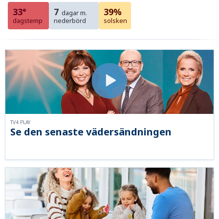
33°
7
39%
dagar m.
dagstemp
nederbörd
solsken
TV4 PLAY
Se den senaste vädersändningen