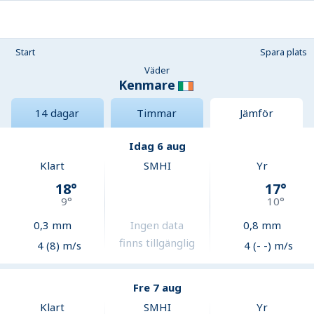
Start
Spara plats
Väder
Kenmare
14 dagar
Timmar
Jämför
Idag 6 aug
Klart
SMHI
Yr
18
°
17
°
9
°
10
°
0,3
mm
Ingen data
0,8
mm
finns tillgänglig
4 (8) m/s
4 (- -) m/s
Fre 7 aug
Klart
SMHI
Yr