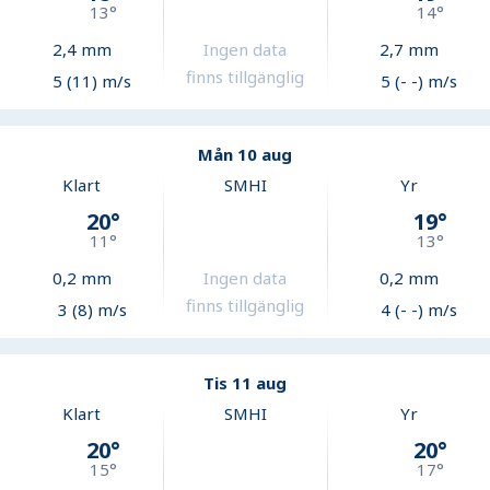
13
°
14
°
2,4
mm
Ingen data
2,7
mm
finns tillgänglig
5 (11) m/s
5 (- -) m/s
Mån 10 aug
Klart
SMHI
Yr
20
°
19
°
11
°
13
°
0,2
mm
Ingen data
0,2
mm
finns tillgänglig
3 (8) m/s
4 (- -) m/s
Tis 11 aug
Klart
SMHI
Yr
20
°
20
°
15
°
17
°