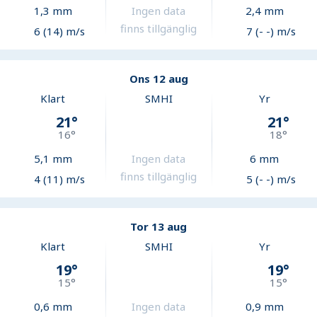
1,3
mm
Ingen data
2,4
mm
finns tillgänglig
6 (14) m/s
7 (- -) m/s
Ons 12 aug
Klart
SMHI
Yr
21
°
21
°
16
°
18
°
5,1
mm
Ingen data
6
mm
finns tillgänglig
4 (11) m/s
5 (- -) m/s
Tor 13 aug
Klart
SMHI
Yr
19
°
19
°
15
°
15
°
0,6
mm
Ingen data
0,9
mm