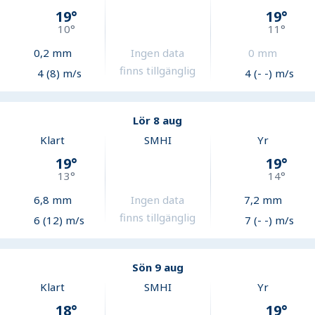
19
°
19
°
10
°
11
°
0,2
mm
Ingen data
0
mm
finns tillgänglig
4 (8) m/s
4 (- -) m/s
Lör 8 aug
Klart
SMHI
Yr
19
°
19
°
13
°
14
°
6,8
mm
Ingen data
7,2
mm
finns tillgänglig
6 (12) m/s
7 (- -) m/s
Sön 9 aug
Klart
SMHI
Yr
18
°
19
°