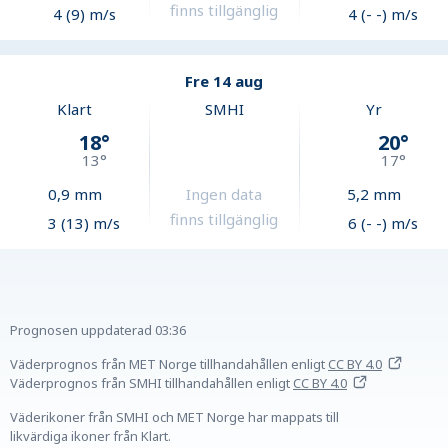
finns tillgänglig
4 (9) m/s
4 (- -) m/s
Fre 14 aug
Klart
SMHI
Yr
18
°
20
°
13
°
17
°
0,9
mm
Ingen data
5,2
mm
finns tillgänglig
3 (13) m/s
6 (- -) m/s
Prognosen uppdaterad
03:36
Väderprognos från MET Norge tillhandahållen
enligt
CC BY 4.0
Väderprognos från SMHI tillhandahållen
enligt
CC BY 4.0
Väderikoner från SMHI och MET Norge har mappats till
likvärdiga ikoner från Klart.