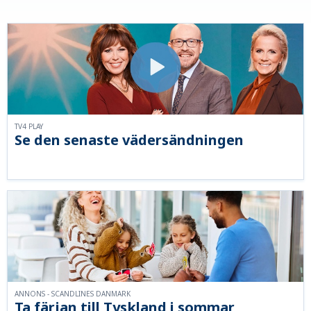
TV4 PLAY
Se den senaste vädersändningen
ANNONS - SCANDLINES DANMARK
Ta färjan till Tyskland i sommar