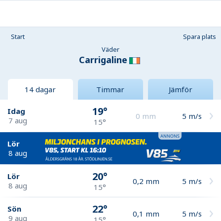
Start
Spara plats
Väder
Carrigaline
14 dagar
Timmar
Jämför
19°
Idag
0
mm
5
m/s
7 aug
15°
Lör
8 aug
20°
Lör
0,2
mm
5
m/s
8 aug
15°
22°
Sön
0,1
mm
5
m/s
9 aug
15°