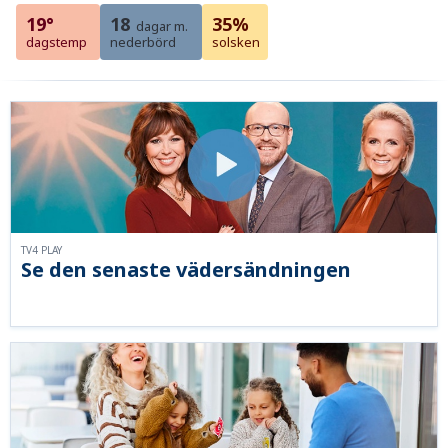
19°
18
35%
dagar m.
dagstemp
nederbörd
solsken
TV4 PLAY
Se den senaste vädersändningen