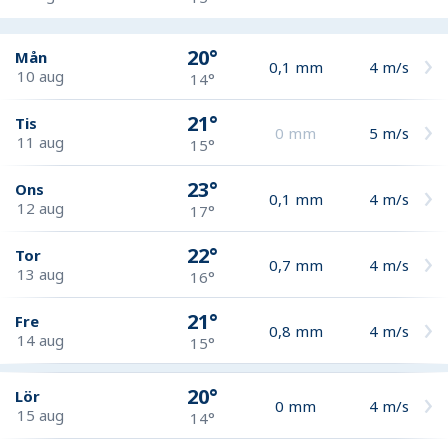
20°
Mån
0,1
mm
4
m/s
10 aug
14°
21°
Tis
0
mm
5
m/s
11 aug
15°
23°
Ons
0,1
mm
4
m/s
12 aug
17°
22°
Tor
0,7
mm
4
m/s
13 aug
16°
21°
Fre
0,8
mm
4
m/s
14 aug
15°
20°
Lör
0
mm
4
m/s
15 aug
14°