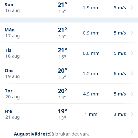
21°
Sön
1,9
mm
5
m/s
16 aug
15°
21°
Mån
0,9
mm
5
m/s
17 aug
15°
21°
Tis
0,6
mm
5
m/s
18 aug
15°
20°
Ons
1,2
mm
6
m/s
19 aug
15°
20°
Tor
4,9
mm
5
m/s
20 aug
14°
19°
Fre
1
mm
3
m/s
21 aug
13°
Augustivädret:
Så brukar det vara...