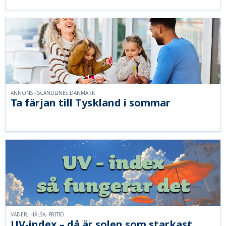
ANNONS - SCANDLINES DANMARK
Ta färjan till Tyskland i sommar
VÄDER, HÄLSA, FRITID
UV-index – då är solen som starkast