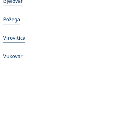
Bjelovar
Požega
Virovitica
Vukovar