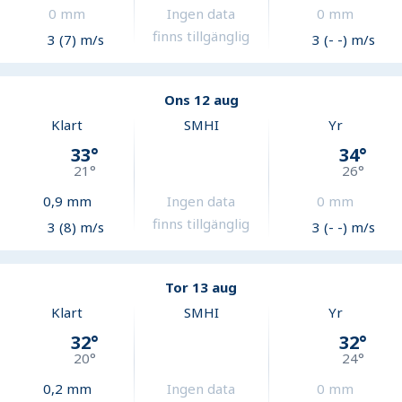
0
mm
Ingen data
0
mm
finns tillgänglig
3 (7) m/s
3 (- -) m/s
Ons 12 aug
Klart
SMHI
Yr
33
°
34
°
21
°
26
°
0,9
mm
Ingen data
0
mm
finns tillgänglig
3 (8) m/s
3 (- -) m/s
Tor 13 aug
Klart
SMHI
Yr
32
°
32
°
20
°
24
°
0,2
mm
Ingen data
0
mm