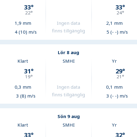
33
°
33
°
22
°
24
°
1,9
mm
Ingen data
2,1
mm
finns tillgänglig
4 (10) m/s
5 (- -) m/s
Lör 8 aug
Klart
SMHI
Yr
31
°
29
°
19
°
21
°
0,3
mm
Ingen data
0,1
mm
finns tillgänglig
3 (8) m/s
3 (- -) m/s
Sön 9 aug
Klart
SMHI
Yr
33
°
32
°