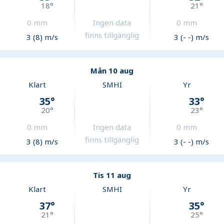
18
°
21
°
0
mm
Ingen data
0
mm
finns tillgänglig
3 (8) m/s
3 (- -) m/s
Mån 10 aug
Klart
SMHI
Yr
35
°
33
°
20
°
23
°
0
mm
Ingen data
0
mm
finns tillgänglig
3 (8) m/s
3 (- -) m/s
Tis 11 aug
Klart
SMHI
Yr
37
°
35
°
21
°
25
°