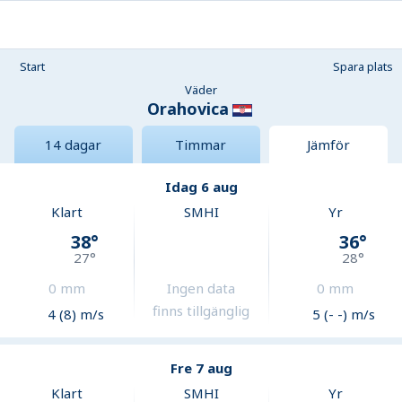
Start
Spara plats
Väder
Orahovica
14 dagar
Timmar
Jämför
Idag 6 aug
Klart
SMHI
Yr
38
°
36
°
27
°
28
°
0
mm
Ingen data
0
mm
finns tillgänglig
4 (8) m/s
5 (- -) m/s
Fre 7 aug
Klart
SMHI
Yr