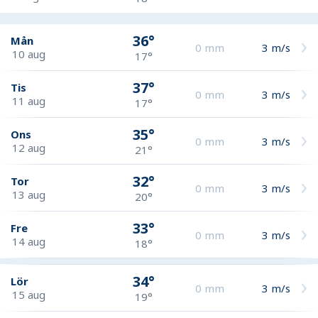
36°
Mån
0
mm
3
m/s
10 aug
17°
37°
Tis
0
mm
3
m/s
11 aug
17°
35°
Ons
0
mm
3
m/s
12 aug
21°
32°
Tor
0
mm
3
m/s
13 aug
20°
33°
Fre
0
mm
3
m/s
14 aug
18°
34°
Lör
0
mm
3
m/s
15 aug
19°