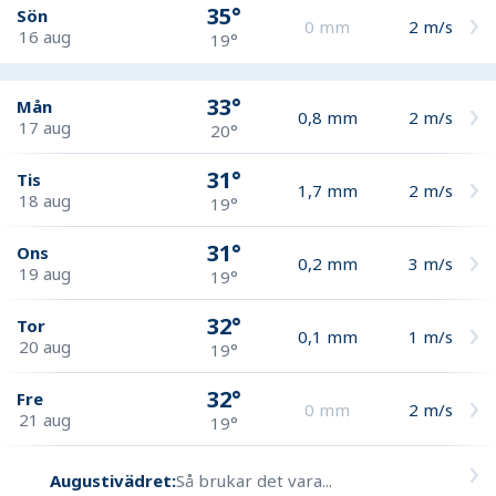
35°
Sön
0
mm
2
m/s
16 aug
19°
33°
Mån
0,8
mm
2
m/s
17 aug
20°
31°
Tis
1,7
mm
2
m/s
18 aug
19°
31°
Ons
0,2
mm
3
m/s
19 aug
19°
32°
Tor
0,1
mm
1
m/s
20 aug
19°
32°
Fre
0
mm
2
m/s
21 aug
19°
Augustivädret:
Så brukar det vara...