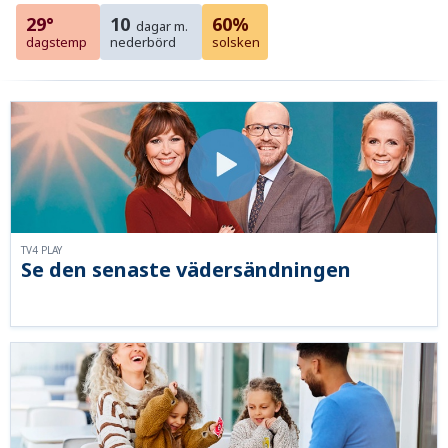
29°
10
60%
dagar m.
dagstemp
nederbörd
solsken
TV4 PLAY
Se den senaste vädersändningen