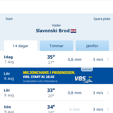
Start
Spara plats
Väder
Slavonski Brod
14 dagar
Timmar
Jämför
35°
Idag
0,8
mm
3
m/s
7 aug
27°
Lör
8 aug
33°
Lör
0,8
mm
3
m/s
8 aug
20°
34°
Sön
0
mm
3
m/s
9 aug
18°