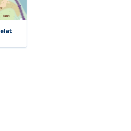
elat
a