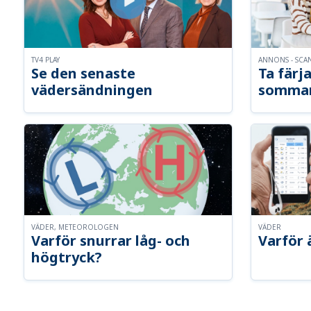
TV4 PLAY
ANNONS - SCA
Se den senaste
Ta färja
vädersändningen
somma
VÄDER, METEOROLOGEN
VÄDER
Varför snurrar låg- och
Varför 
högtryck?