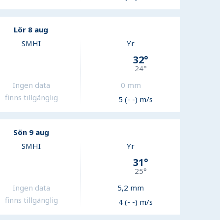
Lör 8 aug
SMHI
Yr
32
°
24
°
Ingen data
0
mm
finns tillgänglig
5 (- -) m/s
Sön 9 aug
SMHI
Yr
31
°
25
°
Ingen data
5,2
mm
finns tillgänglig
4 (- -) m/s