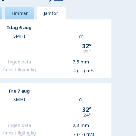
Timmar
Jämför
Idag 6 aug
SMHI
Yr
32
°
25
°
Ingen data
7,5
mm
finns tillgänglig
4 (- -) m/s
Fre 7 aug
SMHI
Yr
32
°
24
°
Ingen data
2,3
mm
finns tillgänglig
7 (- -) m/s