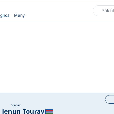
ognos
Meny
Väder
 Jenun Touray