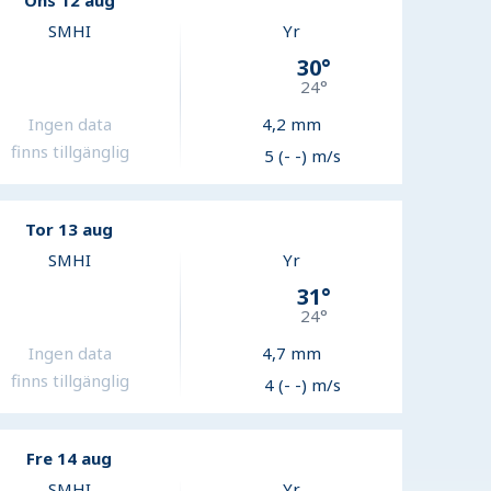
Ons 12 aug
SMHI
Yr
30
°
24
°
Ingen data
4,2
mm
finns tillgänglig
5 (- -) m/s
Tor 13 aug
SMHI
Yr
31
°
24
°
Ingen data
4,7
mm
finns tillgänglig
4 (- -) m/s
Fre 14 aug
SMHI
Yr