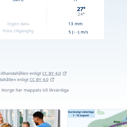
27
°
24
°
Ingen data
13
mm
finns tillgänglig
5 (- -) m/s
llhandahållen
enligt
CC BY 4.0
dahållen
enligt
CC BY 4.0
Norge har mappats till likvärdiga