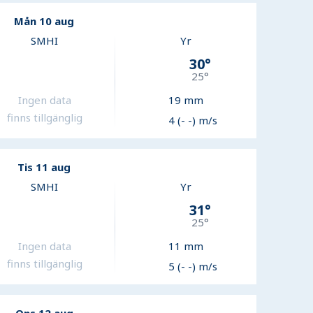
Mån 10 aug
SMHI
Yr
30
°
25
°
Ingen data
19
mm
finns tillgänglig
4 (- -) m/s
Tis 11 aug
SMHI
Yr
31
°
25
°
Ingen data
11
mm
finns tillgänglig
5 (- -) m/s