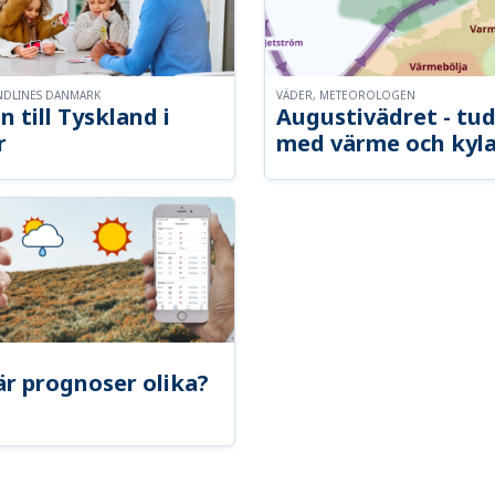
NDLINES DANMARK
VÄDER, METEOROLOGEN
n till Tyskland i
Augustivädret - tud
r
med värme och kyl
är prognoser olika?