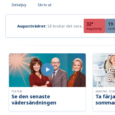
Detaljvy
Skriv ut
32°
19
Augustivädret:
Så brukar det vara...
dagstemp
ned
TV4 PLAY
ANNONS - SCA
Se den senaste
Ta färja
vädersändningen
somma