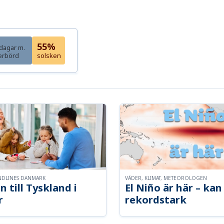
55%
dagar m.
erbörd
solsken
NDLINES DANMARK
VÄDER, KLIMAT, METEOROLOGEN
n till Tyskland i
El Niño är här – kan 
r
rekordstark