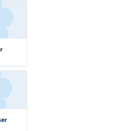
r
ser