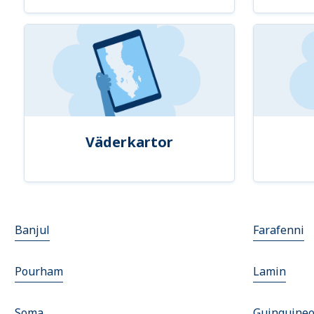
Väderkartor
Banjul
Farafenni
Pourham
Lamin
Soma
Guinguine