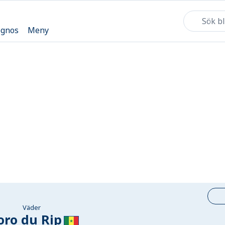
ognos
Meny
Väder
oro du Rip