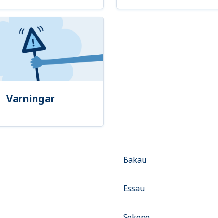
Varningar
Bakau
Essau
o
Sokone