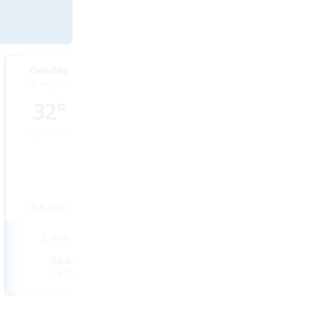
Onsdag
Torsdag
Fredag
12 augusti
13 augusti
14 augusti
32°
32°
33°
25°
min
26°
min
26°
min
3,8
mm
8,9
mm
8,5
mm
5
m/s
3
m/s
2
m/s
06:49
06:49
06:49
19:26
19:26
19:25