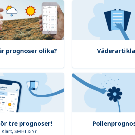
är prognoser olika?
Väderartikla
ör tre prognoser!
Pollenprogno
Klart, SMHI & Yr