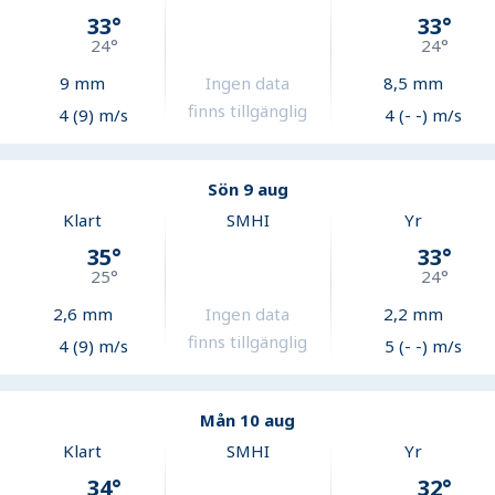
33
°
33
°
24
°
24
°
9
mm
Ingen data
8,5
mm
finns tillgänglig
4 (9) m/s
4 (- -) m/s
Sön 9 aug
Klart
SMHI
Yr
35
°
33
°
25
°
24
°
2,6
mm
Ingen data
2,2
mm
finns tillgänglig
4 (9) m/s
5 (- -) m/s
Mån 10 aug
Klart
SMHI
Yr
34
°
32
°