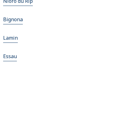
Nioro du Rip
Bignona
Lamin
Essau