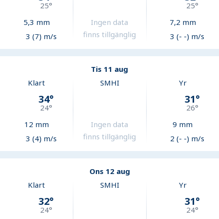
25
°
25
°
5,3
mm
Ingen data
7,2
mm
finns tillgänglig
3 (7) m/s
3 (- -) m/s
Tis 11 aug
Klart
SMHI
Yr
34
°
31
°
24
°
26
°
12
mm
Ingen data
9
mm
finns tillgänglig
3 (4) m/s
2 (- -) m/s
Ons 12 aug
Klart
SMHI
Yr
32
°
31
°
24
°
24
°