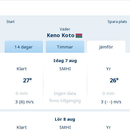
Start
Spara plats
Väder
Keno Koto
14 dagar
Timmar
Jämför
Idag 7 aug
Klart
SMHI
Yr
27
°
26
°
0
mm
Ingen data
0
mm
finns tillgänglig
3 (6) m/s
3 (- -) m/s
Lör 8 aug
Klart
SMHI
Yr