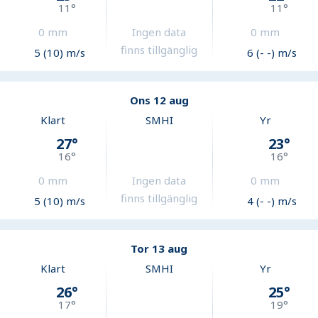
11
°
11
°
0
mm
Ingen data
0
mm
finns tillgänglig
5 (10) m/s
6 (- -) m/s
Ons 12 aug
Klart
SMHI
Yr
27
°
23
°
16
°
16
°
0
mm
Ingen data
0
mm
finns tillgänglig
5 (10) m/s
4 (- -) m/s
Tor 13 aug
Klart
SMHI
Yr
26
°
25
°
17
°
19
°