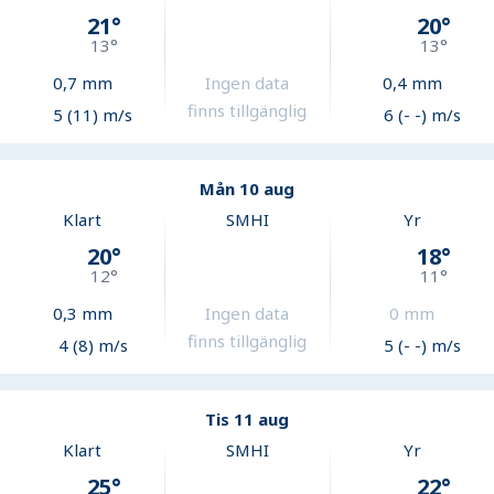
21
°
20
°
13
°
13
°
0,7
mm
Ingen data
0,4
mm
finns tillgänglig
5 (11) m/s
6 (- -) m/s
Mån 10 aug
Klart
SMHI
Yr
20
°
18
°
12
°
11
°
0,3
mm
Ingen data
0
mm
finns tillgänglig
4 (8) m/s
5 (- -) m/s
Tis 11 aug
Klart
SMHI
Yr
25
°
22
°