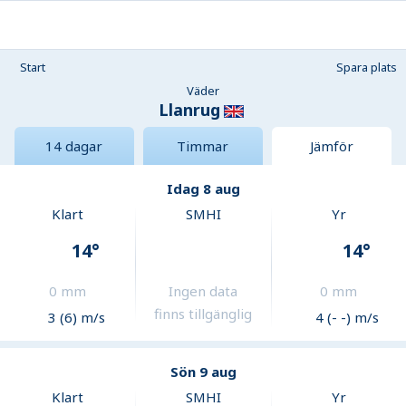
Start
Spara plats
Väder
Llanrug
14 dagar
Timmar
Jämför
Idag 8 aug
Klart
SMHI
Yr
14
°
14
°
0
mm
Ingen data
0
mm
finns tillgänglig
3 (6) m/s
4 (- -) m/s
Sön 9 aug
Klart
SMHI
Yr