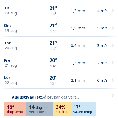
21°
Tis
1,3
mm
4
m/s
18 aug
14°
21°
Ons
1,9
mm
5
m/s
19 aug
14°
21°
Tor
0,6
mm
3
m/s
20 aug
14°
20°
Fre
1,3
mm
2
m/s
21 aug
14°
20°
Lör
2,1
mm
6
m/s
22 aug
13°
Augustivädret:
Så brukar det vara...
19°
14
34%
17°
dagar m.
dagstemp
nederbörd
solsken
vatten temp