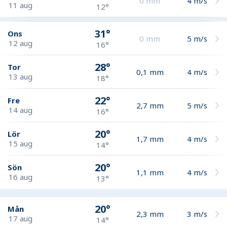
0
mm
4
m/s
11 aug
12°
31°
Ons
0
mm
5
m/s
12 aug
16°
28°
Tor
0,1
mm
4
m/s
13 aug
18°
22°
Fre
2,7
mm
5
m/s
14 aug
16°
20°
Lör
1,7
mm
4
m/s
15 aug
14°
20°
Sön
1,1
mm
4
m/s
16 aug
13°
20°
Mån
2,3
mm
3
m/s
17 aug
14°