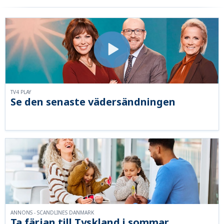
TV4 PLAY
Se den senaste vädersändningen
ANNONS - SCANDLINES DANMARK
Ta färjan till Tyskland i sommar