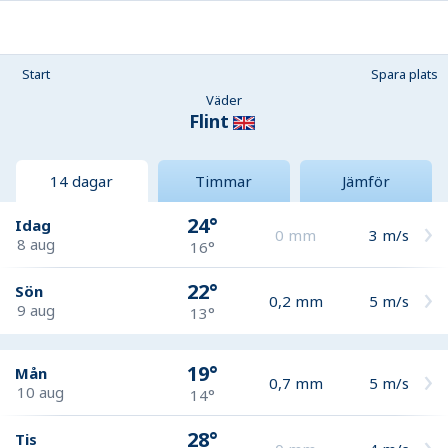
Start
Spara plats
Väder
Flint
14 dagar
Timmar
Jämför
24°
Idag
0
mm
3
m/s
8 aug
16°
22°
Sön
0,2
mm
5
m/s
9 aug
13°
19°
Mån
0,7
mm
5
m/s
10 aug
14°
28°
Tis