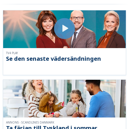
TV4 PLAY
Se den senaste vädersändningen
ANNONS - SCANDLINES DANMARK
Ta färjan till Tyskland i sommar