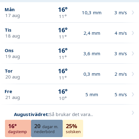
16°
Mån
10,3
mm
3
m/s
17 aug
11°
16°
Tis
2,4
mm
4
m/s
18 aug
11°
16°
Ons
3,6
mm
3
m/s
19 aug
11°
16°
Tor
0,3
mm
2
m/s
20 aug
11°
16°
Fre
5
mm
5
m/s
21 aug
10°
Augustivädret:
Så brukar det vara...
16°
20
25%
dagar m.
dagstemp
nederbörd
solsken