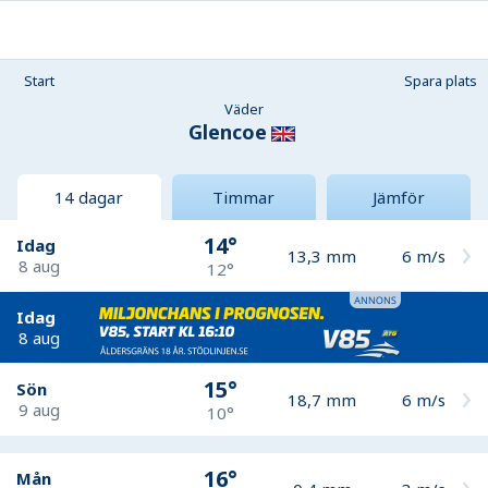
Start
Spara plats
Väder
Glencoe
14 dagar
Timmar
Jämför
14°
Idag
13,3
mm
6
m/s
8 aug
12°
Idag
8 aug
15°
Sön
18,7
mm
6
m/s
9 aug
10°
16°
Mån