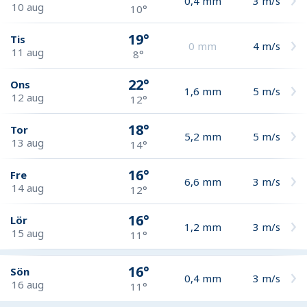
0,4
mm
3
m/s
10 aug
10°
19°
Tis
0
mm
4
m/s
11 aug
8°
22°
Ons
1,6
mm
5
m/s
12 aug
12°
18°
Tor
5,2
mm
5
m/s
13 aug
14°
16°
Fre
6,6
mm
3
m/s
14 aug
12°
16°
Lör
1,2
mm
3
m/s
15 aug
11°
16°
Sön
0,4
mm
3
m/s
16 aug
11°