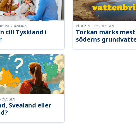
NDLINES DANMARK
VÄDER, METEOROLOGEN
n till Tyskland i
Torkan märks mest 
r
söderns grundvatt
OROLOGEN
d, Svealand eller
nd?