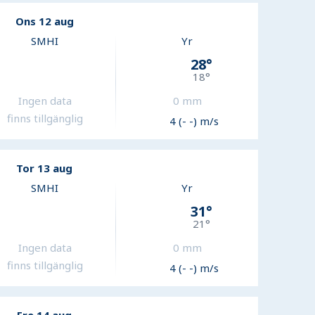
Ons 12 aug
SMHI
Yr
28
°
18
°
Ingen data
0
mm
finns tillgänglig
4 (- -) m/s
Tor 13 aug
SMHI
Yr
31
°
21
°
Ingen data
0
mm
finns tillgänglig
4 (- -) m/s