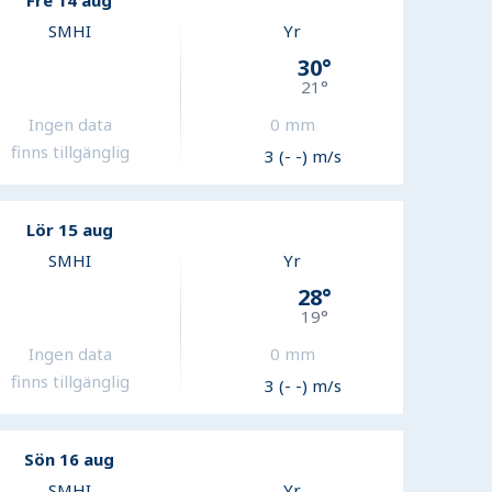
Fre 14 aug
SMHI
Yr
30
°
21
°
Ingen data
0
mm
finns tillgänglig
3 (- -) m/s
Lör 15 aug
SMHI
Yr
28
°
19
°
Ingen data
0
mm
finns tillgänglig
3 (- -) m/s
Sön 16 aug
SMHI
Yr