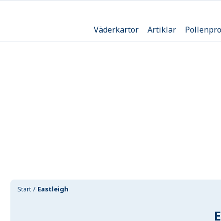
Väderkartor
Artiklar
Pollenpr
Start
Eastleigh
E