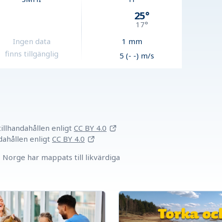
25
°
17
°
Ingen data
1
mm
finns tillgänglig
5 (- -) m/s
llhandahållen
enligt
CC BY 4.0
dahållen
enligt
CC BY 4.0
Norge har mappats till likvärdiga