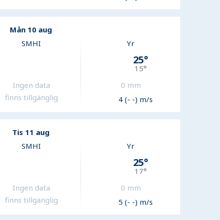
Mån 10 aug
SMHI
Yr
25
°
15
°
Ingen data
0
mm
finns tillgänglig
4 (- -) m/s
Tis 11 aug
SMHI
Yr
25
°
17
°
Ingen data
0
mm
finns tillgänglig
5 (- -) m/s