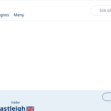
ognos
Meny
Väder
astleigh