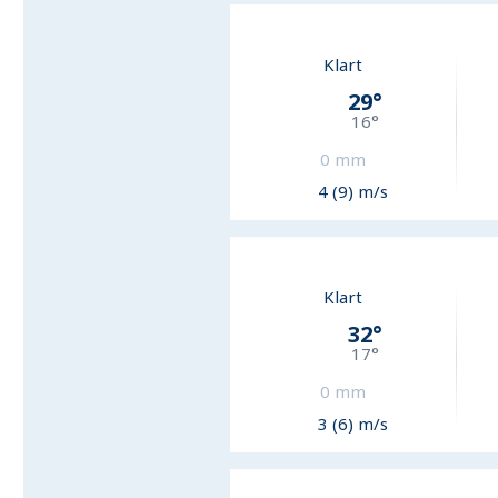
Klart
29
°
16
°
0
mm
4 (9) m/s
Klart
32
°
17
°
0
mm
3 (6) m/s