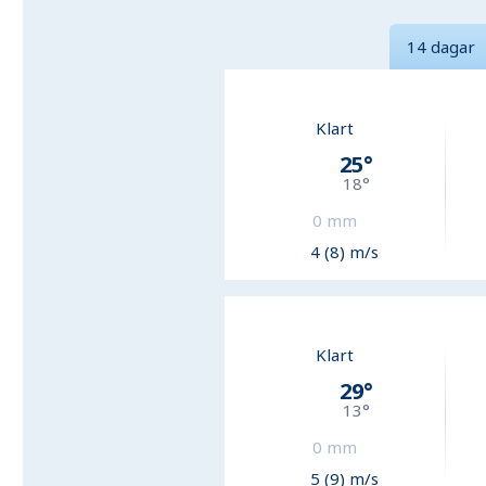
14 dagar
Klart
25
°
18
°
0
mm
4 (8) m/s
Klart
29
°
13
°
0
mm
5 (9) m/s