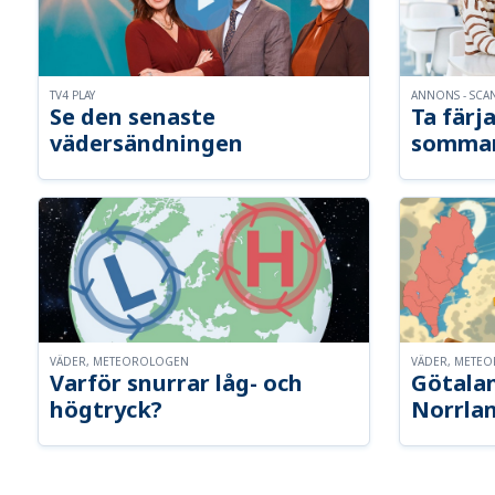
TV4 PLAY
ANNONS - SCA
Se den senaste
Ta färja
vädersändningen
somma
VÄDER, METEOROLOGEN
VÄDER, METE
Varför snurrar låg- och
Götalan
högtryck?
Norrla