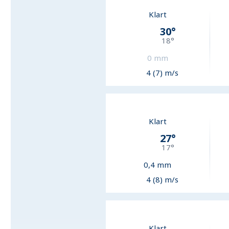
Klart
30
°
18
°
0
mm
4 (7) m/s
Klart
27
°
17
°
0,4
mm
4 (8) m/s
Klart