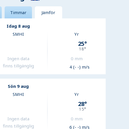
Timmar
Jämför
Idag 8 aug
SMHI
Yr
25
°
18
°
Ingen data
0
mm
finns tillgänglig
4 (- -) m/s
Sön 9 aug
SMHI
Yr
28
°
15
°
Ingen data
0
mm
finns tillgänglig
6 (- -) m/s