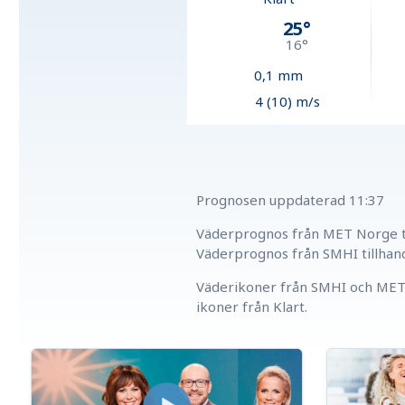
25
°
16
°
0,1
mm
4 (10) m/s
Prognosen uppdaterad
11:37
Väderprognos från MET Norge ti
Väderprognos från SMHI tillhan
Väderikoner från SMHI och MET 
ikoner från Klart.