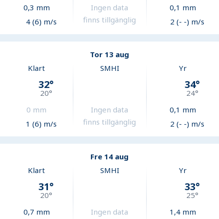
0,3
mm
Ingen data
0,1
mm
finns tillgänglig
4 (6) m/s
2 (- -) m/s
Tor 13 aug
Klart
SMHI
Yr
32
°
34
°
20
°
24
°
0
mm
Ingen data
0,1
mm
finns tillgänglig
1 (6) m/s
2 (- -) m/s
Fre 14 aug
Klart
SMHI
Yr
31
°
33
°
20
°
25
°
0,7
mm
Ingen data
1,4
mm