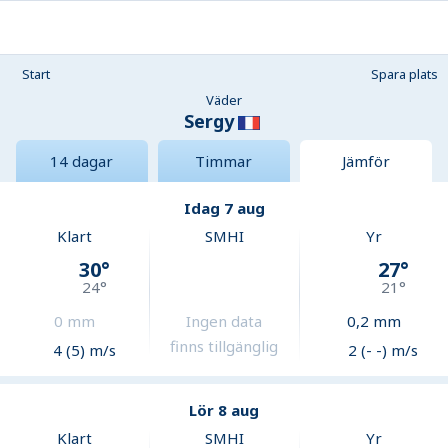
Start
Spara plats
Väder
Sergy
14 dagar
Timmar
Jämför
Idag 7 aug
Klart
SMHI
Yr
30
°
27
°
24
°
21
°
0
mm
Ingen data
0,2
mm
finns tillgänglig
4 (5) m/s
2 (- -) m/s
Lör 8 aug
Klart
SMHI
Yr