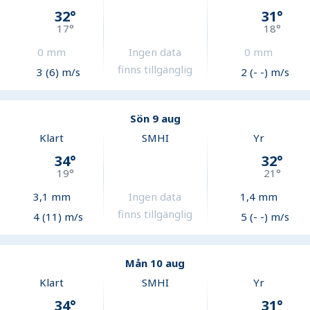
32
°
31
°
17
°
18
°
0
mm
Ingen data
0
mm
finns tillgänglig
3 (6) m/s
2 (- -) m/s
Sön 9 aug
Klart
SMHI
Yr
34
°
32
°
19
°
21
°
3,1
mm
Ingen data
1,4
mm
finns tillgänglig
4 (11) m/s
5 (- -) m/s
Mån 10 aug
Klart
SMHI
Yr
34
°
31
°