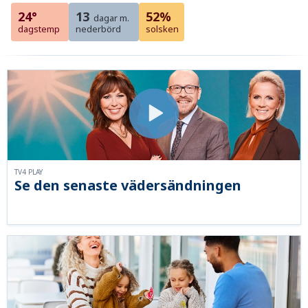
24°
13
52%
dagar m.
dagstemp
nederbörd
solsken
TV4 PLAY
Se den senaste vädersändningen