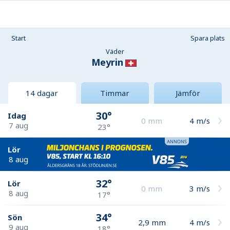
Start
Spara plats
Väder
Meyrin
14 dagar
Timmar
Jämför
30°
Idag
0
mm
4
m/s
7 aug
23°
Lör
8 aug
32°
Lör
0
mm
3
m/s
8 aug
17°
34°
Sön
2,9
mm
4
m/s
9 aug
18°