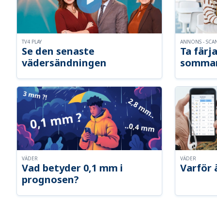
TV4 PLAY
ANNONS - SCA
Se den senaste
Ta färja
vädersändningen
somma
VÄDER
VÄDER
Vad betyder 0,1 mm i
Varför 
prognosen?