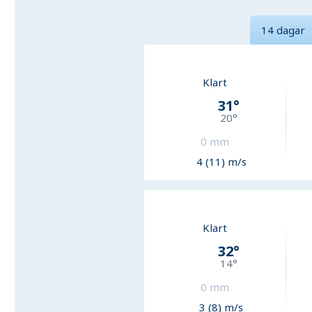
14 dagar
Klart
31
°
20
°
0
mm
4 (11) m/s
Klart
32
°
14
°
0
mm
3 (8) m/s