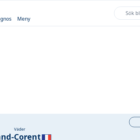
ognos
Meny
Väder
and-Corent