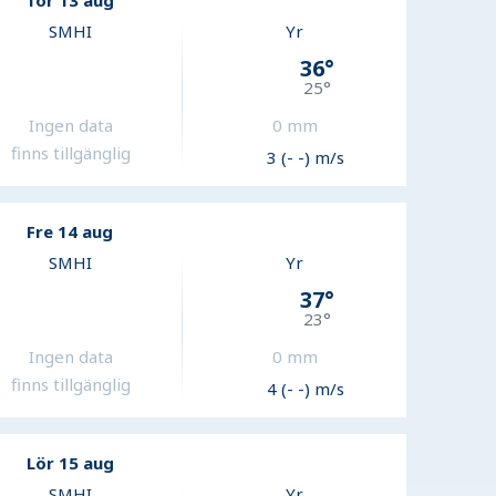
Tor 13 aug
SMHI
Yr
36
°
25
°
Ingen data
0
mm
finns tillgänglig
3 (- -) m/s
Fre 14 aug
SMHI
Yr
37
°
23
°
Ingen data
0
mm
finns tillgänglig
4 (- -) m/s
Lör 15 aug
SMHI
Yr