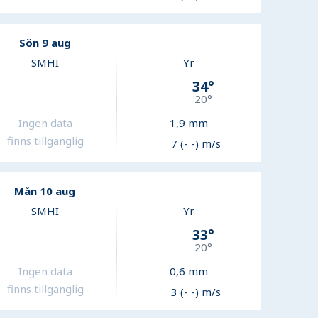
Sön 9 aug
SMHI
Yr
34
°
20
°
Ingen data
1,9
mm
finns tillgänglig
7 (- -) m/s
Mån 10 aug
SMHI
Yr
33
°
20
°
Ingen data
0,6
mm
finns tillgänglig
3 (- -) m/s