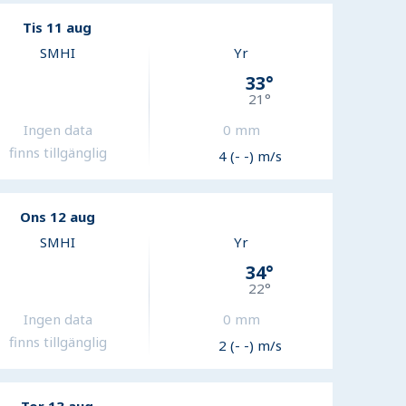
Tis 11 aug
SMHI
Yr
33
°
21
°
Ingen data
0
mm
finns tillgänglig
4 (- -) m/s
Ons 12 aug
SMHI
Yr
34
°
22
°
Ingen data
0
mm
finns tillgänglig
2 (- -) m/s