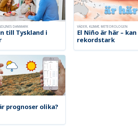
NDLINES DANMARK
VÄDER, KLIMAT, METEOROLOGEN
n till Tyskland i
El Niño är här – kan 
r
rekordstark
är prognoser olika?