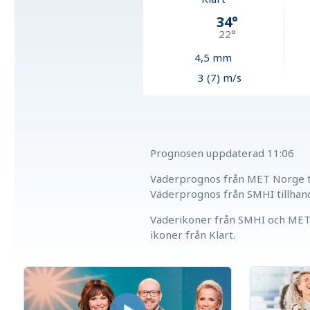
34
°
22
°
4,5
mm
3 (7) m/s
Prognosen uppdaterad
11:06
Väderprognos från MET Norge ti
Väderprognos från SMHI tillhan
Väderikoner från SMHI och MET 
ikoner från Klart.