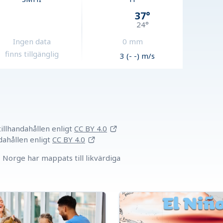
37
°
24
°
Ingen data
0
mm
finns tillgänglig
3 (- -) m/s
llhandahållen
enligt
CC BY 4.0
dahållen
enligt
CC BY 4.0
Norge har mappats till likvärdiga