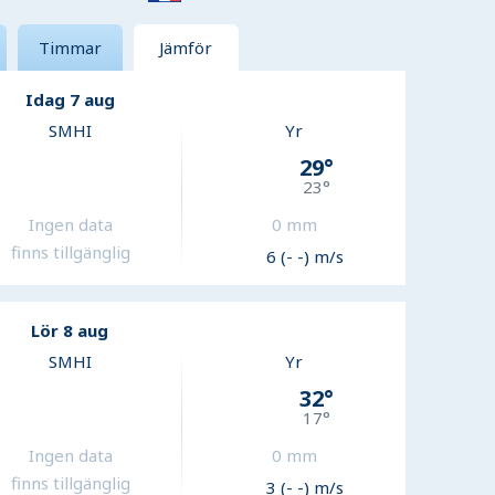
Timmar
Jämför
Idag 7 aug
SMHI
Yr
29
°
23
°
Ingen data
0
mm
finns tillgänglig
6 (- -) m/s
Lör 8 aug
SMHI
Yr
32
°
17
°
Ingen data
0
mm
finns tillgänglig
3 (- -) m/s