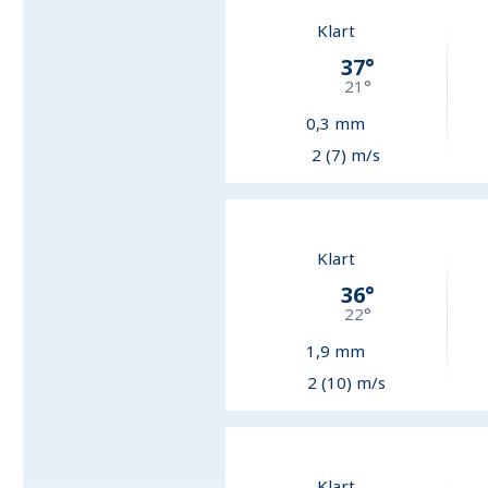
Klart
37
°
21
°
0,3
mm
2 (7) m/s
Klart
36
°
22
°
1,9
mm
2 (10) m/s
Klart