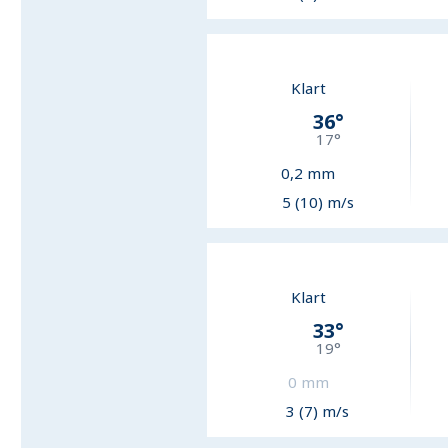
Klart
36
°
17
°
0,2
mm
5 (10) m/s
Klart
33
°
19
°
0
mm
3 (7) m/s