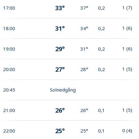
33°
1
(
7
)
17:00
37°
0,2
31°
1
(
6
)
18:00
34°
0,2
29°
1
(
6
)
19:00
31°
0,2
27°
1
(
5
)
20:00
28°
0,2
20:45
Solnedgång
26°
1
(
5
)
21:00
26°
0,1
25°
0
(
4
)
22:00
25°
0,1