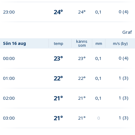
24°
0
(
4
)
23:00
24°
0,1
Graf
känns
Sön
16 aug
temp
mm
m/s (by)
som
23°
0
(
4
)
00:00
23°
0,1
22°
1
(
3
)
01:00
22°
0,1
21°
1
(
3
)
02:00
21°
0,1
21°
1
(
3
)
03:00
21°
0