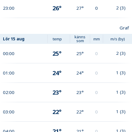
26°
2
(
3
)
23:00
27°
0
Graf
känns
Lör
15 aug
temp
mm
m/s (by)
som
25°
2
(
3
)
00:00
25°
0
24°
1
(
3
)
01:00
24°
0
23°
1
(
3
)
02:00
23°
0
22°
1
(
3
)
03:00
22°
0
21°
1
(
3
)
04:00
21°
0