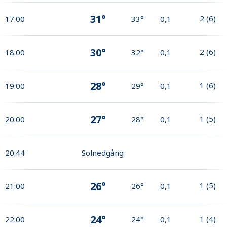
31°
2
(
6
)
17:00
33°
0,1
30°
2
(
6
)
18:00
32°
0,1
28°
1
(
6
)
19:00
29°
0,1
27°
1
(
5
)
20:00
28°
0,1
20:44
Solnedgång
26°
1
(
5
)
21:00
26°
0,1
24°
1
(
4
)
22:00
24°
0,1