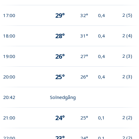
29°
2
(
5
)
17:00
32°
0,4
28°
2
(
4
)
18:00
31°
0,4
26°
2
(
3
)
19:00
27°
0,4
25°
2
(
3
)
20:00
26°
0,4
20:42
Solnedgång
24°
2
(
2
)
21:00
25°
0,1
23°
2
(
2
)
22:00
24°
0,1