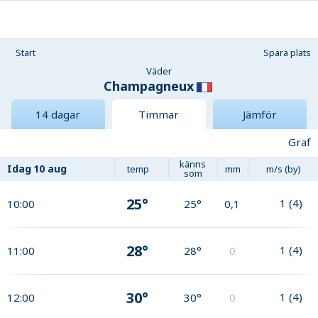
Start
Spara plats
Väder
Champagneux
14 dagar
Timmar
Jämför
Graf
känns
Idag
10 aug
temp
mm
m/s (by)
som
25°
1
(
4
)
10:00
25°
0,1
28°
1
(
4
)
11:00
28°
0
30°
1
(
4
)
12:00
30°
0