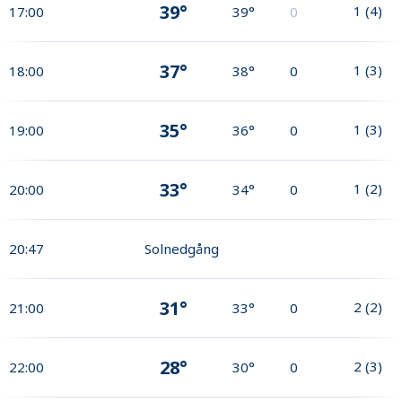
39°
1
(
4
)
17:00
39°
0
37°
1
(
3
)
18:00
38°
0
35°
1
(
3
)
19:00
36°
0
33°
1
(
2
)
20:00
34°
0
20:47
Solnedgång
31°
2
(
2
)
21:00
33°
0
28°
2
(
3
)
22:00
30°
0