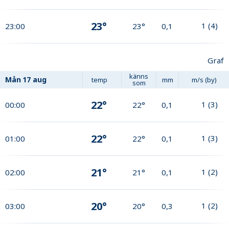
23°
1
(
4
)
23:00
23°
0,1
Graf
känns
Mån
17 aug
temp
mm
m/s (by)
som
22°
1
(
3
)
00:00
22°
0,1
22°
1
(
3
)
01:00
22°
0,1
21°
1
(
2
)
02:00
21°
0,1
20°
1
(
2
)
03:00
20°
0,3