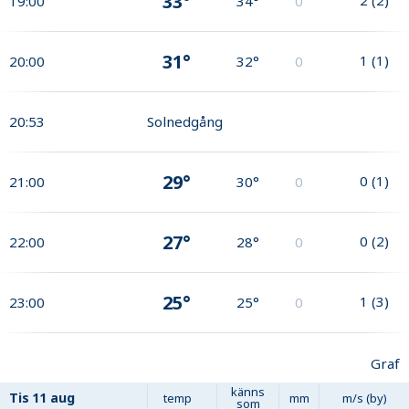
33°
19:00
34°
0
31°
1
(
1
)
20:00
32°
0
20:53
Solnedgång
29°
0
(
1
)
21:00
30°
0
27°
0
(
2
)
22:00
28°
0
25°
1
(
3
)
23:00
25°
0
Graf
känns
Tis
11 aug
temp
mm
m/s (by)
som