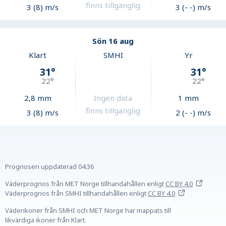
finns tillgänglig
3 (8) m/s
3 (- -) m/s
Sön 16 aug
Klart
SMHI
Yr
31
°
31
°
22
°
22
°
2,8
mm
Ingen data
1
mm
finns tillgänglig
3 (8) m/s
2 (- -) m/s
Prognosen uppdaterad
04:36
Väderprognos från MET Norge tillhandahållen
enligt
CC BY 4.0
Väderprognos från SMHI tillhandahållen
enligt
CC BY 4.0
Väderikoner från SMHI och MET Norge har mappats till
likvärdiga ikoner från Klart.