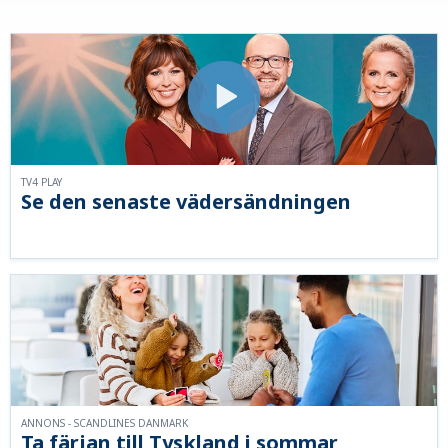
TV4 PLAY
Se den senaste vädersändningen
ANNONS - SCANDLINES DANMARK
Ta färjan till Tyskland i sommar