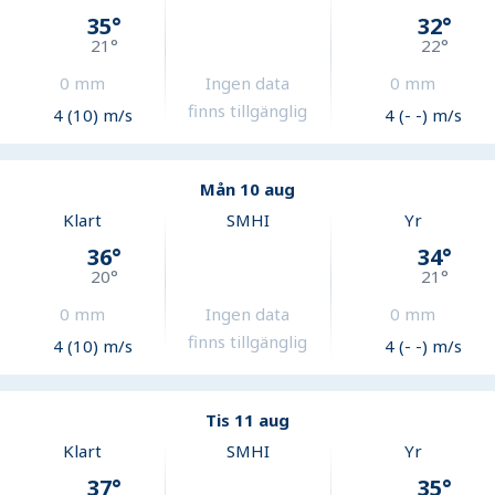
35
°
32
°
21
°
22
°
0
mm
Ingen data
0
mm
finns tillgänglig
4 (10) m/s
4 (- -) m/s
Mån 10 aug
Klart
SMHI
Yr
36
°
34
°
20
°
21
°
0
mm
Ingen data
0
mm
finns tillgänglig
4 (10) m/s
4 (- -) m/s
Tis 11 aug
Klart
SMHI
Yr
37
°
35
°