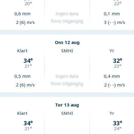
20
°
22
°
0,6
mm
Ingen data
0,1
mm
finns tillgänglig
2 (6) m/s
3 (- -) m/s
Ons 12 aug
Klart
SMHI
Yr
34
°
32
°
21
°
23
°
0,5
mm
Ingen data
0,4
mm
finns tillgänglig
2 (6) m/s
2 (- -) m/s
Tor 13 aug
Klart
SMHI
Yr
34
°
33
°
21
°
24
°