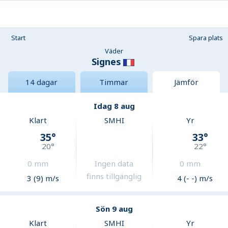
Start
Spara plats
Väder
Signes
14 dagar
Timmar
Jämför
Idag 8 aug
Klart
SMHI
Yr
35
°
33
°
20
°
22
°
0
mm
Ingen data
0
mm
finns tillgänglig
3 (9) m/s
4 (- -) m/s
Sön 9 aug
Klart
SMHI
Yr