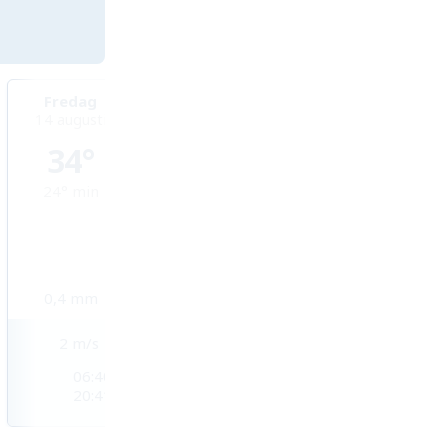
Fredag
Lördag
Söndag
14 augusti
15 augusti
16 augusti
34°
33°
32°
24°
min
24°
min
24°
min
0,4
mm
0,4
mm
0,1
mm
2
m/s
3
m/s
4
m/s
06:40
06:41
06:42
20:41
20:39
20:38