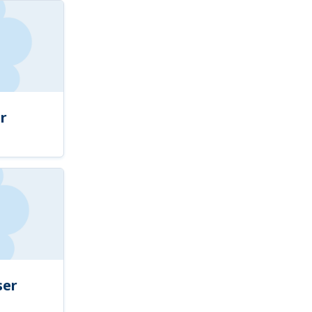
r
ser