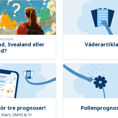
OROLOGEN
d, Svealand eller
Väderartikla
nd?
ör tre prognoser!
Pollenprogno
Klart, SMHI & Yr