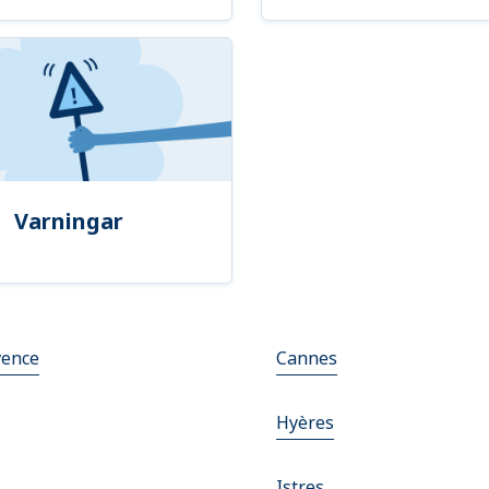
Varningar
vence
Cannes
Hyères
Istres