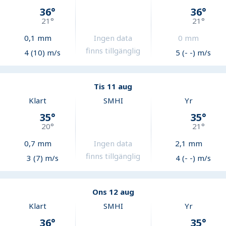
36
°
36
°
21
°
21
°
0,1
mm
Ingen data
0
mm
finns tillgänglig
4 (10) m/s
5 (- -) m/s
Tis 11 aug
Klart
SMHI
Yr
35
°
35
°
20
°
21
°
0,7
mm
Ingen data
2,1
mm
finns tillgänglig
3 (7) m/s
4 (- -) m/s
Ons 12 aug
Klart
SMHI
Yr
36
°
35
°