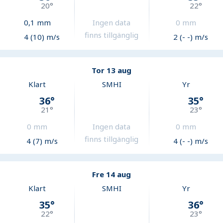
20
°
22
°
0,1
mm
Ingen data
0
mm
finns tillgänglig
4 (10) m/s
2 (- -) m/s
Tor 13 aug
Klart
SMHI
Yr
36
°
35
°
21
°
23
°
0
mm
Ingen data
0
mm
finns tillgänglig
4 (7) m/s
4 (- -) m/s
Fre 14 aug
Klart
SMHI
Yr
35
°
36
°
22
°
23
°