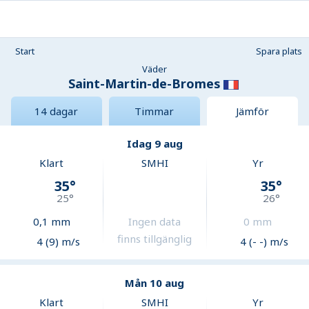
Start
Spara plats
Väder
Saint-Martin-de-Bromes
14 dagar
Timmar
Jämför
Idag 9 aug
Klart
SMHI
Yr
35
°
35
°
25
°
26
°
0,1
mm
Ingen data
0
mm
finns tillgänglig
4 (9) m/s
4 (- -) m/s
Mån 10 aug
Klart
SMHI
Yr