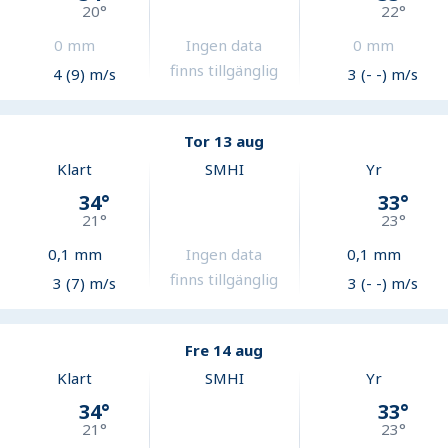
20
°
22
°
0
mm
Ingen data
0
mm
finns tillgänglig
4 (9) m/s
3 (- -) m/s
Tor 13 aug
Klart
SMHI
Yr
34
°
33
°
21
°
23
°
0,1
mm
Ingen data
0,1
mm
finns tillgänglig
3 (7) m/s
3 (- -) m/s
Fre 14 aug
Klart
SMHI
Yr
34
°
33
°
21
°
23
°