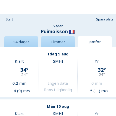
Start
Spara plats
Väder
Puimoisson
14 dagar
Timmar
Jämför
Idag 9 aug
Klart
SMHI
Yr
34
°
32
°
24
°
24
°
0,2
mm
Ingen data
0
mm
finns tillgänglig
4 (9) m/s
5 (- -) m/s
Mån 10 aug
Klart
SMHI
Yr