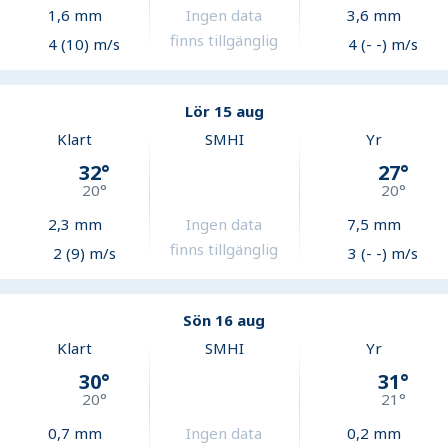
1,6
mm
Ingen data
3,6
mm
finns tillgänglig
4 (10) m/s
4 (- -) m/s
Lör 15 aug
Klart
SMHI
Yr
32
°
27
°
20
°
20
°
2,3
mm
Ingen data
7,5
mm
finns tillgänglig
2 (9) m/s
3 (- -) m/s
Sön 16 aug
Klart
SMHI
Yr
30
°
31
°
20
°
21
°
0,7
mm
Ingen data
0,2
mm