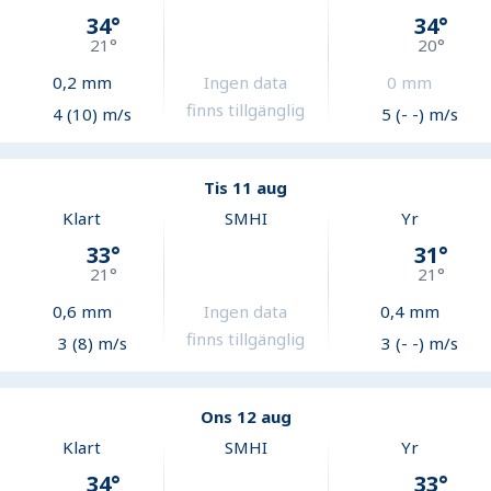
34
°
34
°
21
°
20
°
0,2
mm
Ingen data
0
mm
finns tillgänglig
4 (10) m/s
5 (- -) m/s
Tis 11 aug
Klart
SMHI
Yr
33
°
31
°
21
°
21
°
0,6
mm
Ingen data
0,4
mm
finns tillgänglig
3 (8) m/s
3 (- -) m/s
Ons 12 aug
Klart
SMHI
Yr
34
°
33
°