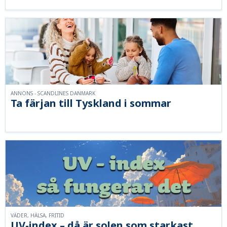
ANNONS - SCANDLINES DANMARK
Ta färjan till Tyskland i sommar
VÄDER, HÄLSA, FRITID
UV-index – då är solen som starkast