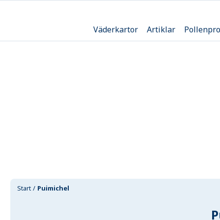
Väderkartor
Artiklar
Pollenpr
Start
Puimichel
P