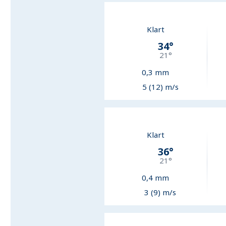
Klart
34
°
21
°
0,3
mm
5 (12) m/s
Klart
36
°
21
°
0,4
mm
3 (9) m/s