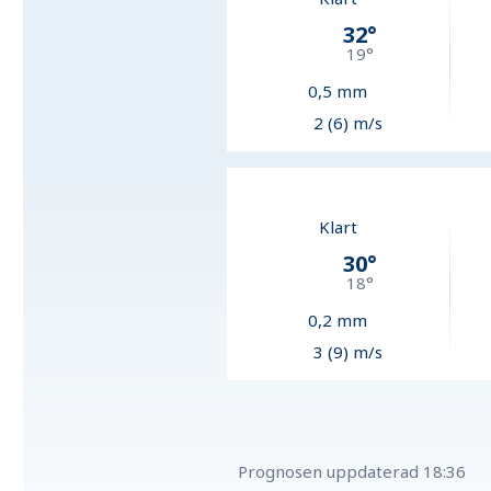
32
°
19
°
0,5
mm
2 (6) m/s
Klart
30
°
18
°
0,2
mm
3 (9) m/s
Prognosen uppdaterad
18:36