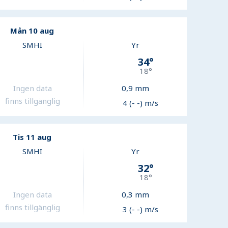
Mån 10 aug
SMHI
Yr
34
°
18
°
Ingen data
0,9
mm
finns tillgänglig
4 (- -) m/s
Tis 11 aug
SMHI
Yr
32
°
18
°
Ingen data
0,3
mm
finns tillgänglig
3 (- -) m/s