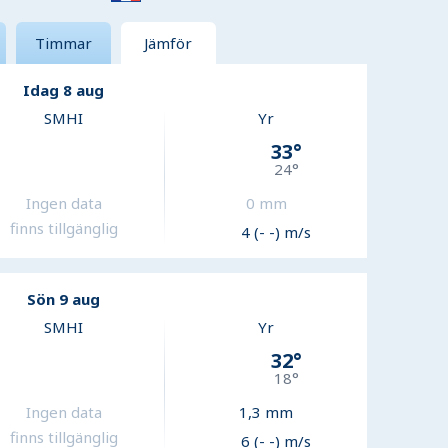
Timmar
Jämför
Idag 8 aug
SMHI
Yr
33
°
24
°
Ingen data
0
mm
finns tillgänglig
4 (- -) m/s
Sön 9 aug
SMHI
Yr
32
°
18
°
Ingen data
1,3
mm
finns tillgänglig
6 (- -) m/s