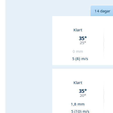
14 dagar
Klart
35
°
25
°
0
mm
5 (8) m/s
Klart
35
°
20
°
1,8
mm
5 (10) m/s