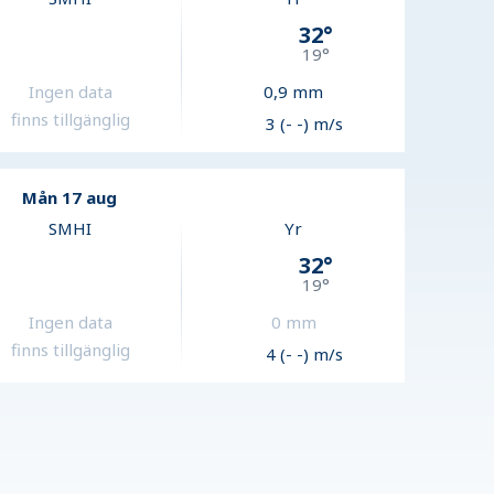
32
°
19
°
Ingen data
0,9
mm
finns tillgänglig
3 (- -) m/s
Mån 17 aug
SMHI
Yr
32
°
19
°
Ingen data
0
mm
finns tillgänglig
4 (- -) m/s