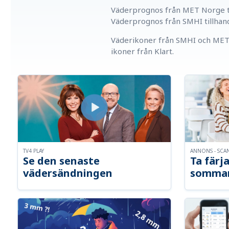
Väderprognos från MET Norge ti
Väderprognos från SMHI tillhan
Väderikoner från SMHI och MET 
ikoner från Klart.
TV4 PLAY
ANNONS - SCA
Se den senaste
Ta färja
vädersändningen
somma