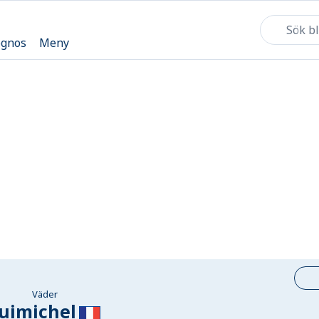
ognos
Meny
Väder
uimichel