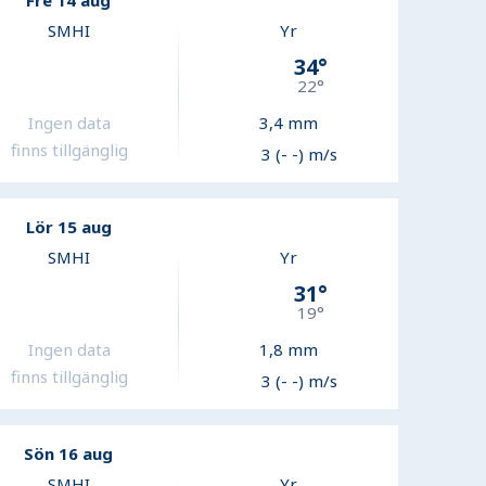
Fre 14 aug
SMHI
Yr
34
°
22
°
Ingen data
3,4
mm
finns tillgänglig
3 (- -) m/s
Lör 15 aug
SMHI
Yr
31
°
19
°
Ingen data
1,8
mm
finns tillgänglig
3 (- -) m/s
Sön 16 aug
SMHI
Yr