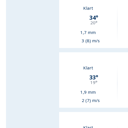
Klart
34
°
20
°
1,7
mm
3 (8) m/s
Klart
33
°
19
°
1,9
mm
2 (7) m/s
Klart