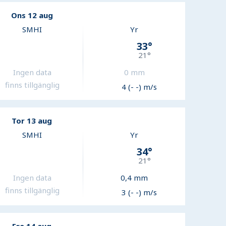
Ons 12 aug
SMHI
Yr
33
°
21
°
Ingen data
0
mm
finns tillgänglig
4 (- -) m/s
Tor 13 aug
SMHI
Yr
34
°
21
°
Ingen data
0,4
mm
finns tillgänglig
3 (- -) m/s