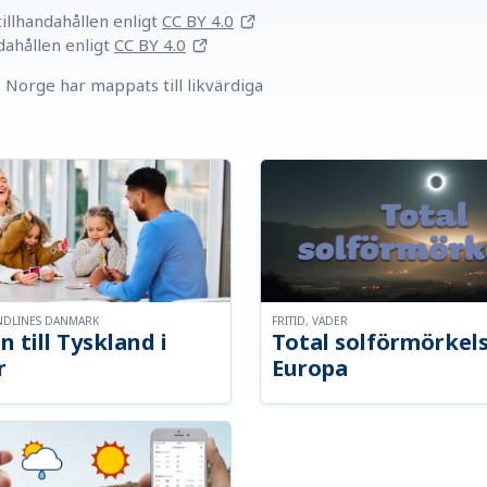
llhandahållen
enligt
CC BY 4.0
dahållen
enligt
CC BY 4.0
Norge har mappats till likvärdiga
NDLINES DANMARK
FRITID, VÄDER
n till Tyskland i
Total solförmörkel
r
Europa