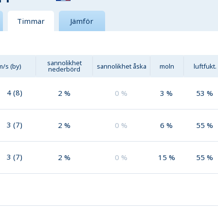
Timmar
Jämför
sannolikhet
m/s (by)
sannolikhet åska
moln
luftfukt.
nederbörd
4
(
8
)
2
%
0
%
3
%
53
%
3
(
7
)
2
%
0
%
6
%
55
%
3
(
7
)
2
%
0
%
15
%
55
%