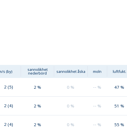
sannolikhet
m/s (by)
sannolikhet åska
moln
luftfukt.
nederbörd
2
(
5
)
2
%
0
%
--
%
47
%
2
(
4
)
2
%
0
%
--
%
51
%
2
(
4
)
2
%
0
%
--
%
55
%