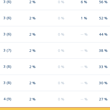
3
(
6
)
2
%
0
%
6
%
56
%
3
(
6
)
2
%
0
%
1
%
52
%
3
(
6
)
2
%
0
%
--
%
44
%
3
(
7
)
2
%
0
%
--
%
38
%
3
(
8
)
2
%
0
%
--
%
33
%
3
(
8
)
2
%
0
%
--
%
30
%
4
(
9
)
2
%
0
%
--
%
27
%