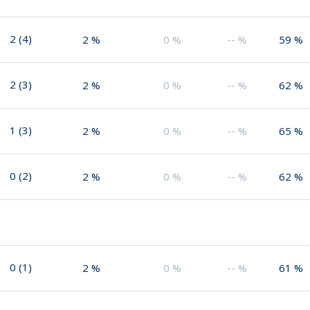
2
(
4
)
2
%
0
%
--
%
59
%
2
(
3
)
2
%
0
%
--
%
62
%
1
(
3
)
2
%
0
%
--
%
65
%
0
(
2
)
2
%
0
%
--
%
62
%
0
(
1
)
2
%
0
%
--
%
61
%