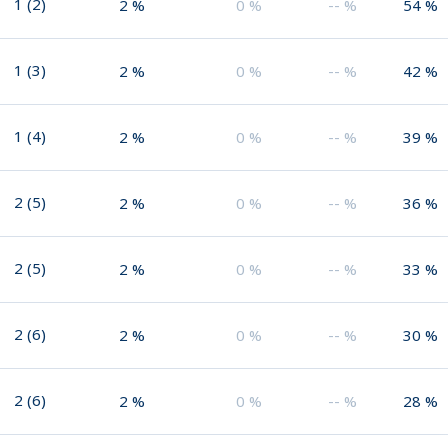
1
(
2
)
2
%
0
%
--
%
54
%
1
(
3
)
2
%
0
%
--
%
42
%
1
(
4
)
2
%
0
%
--
%
39
%
2
(
5
)
2
%
0
%
--
%
36
%
2
(
5
)
2
%
0
%
--
%
33
%
2
(
6
)
2
%
0
%
--
%
30
%
2
(
6
)
2
%
0
%
--
%
28
%