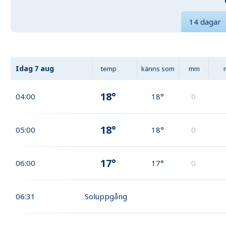
14 dagar
Idag
7 aug
temp
känns som
mm
18°
04:00
18°
0
18°
05:00
18°
0
17°
06:00
17°
0
06:31
Soluppgång