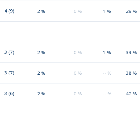
4
(
9
)
2
%
0
%
1
%
29
%
3
(
7
)
2
%
0
%
1
%
33
%
3
(
7
)
2
%
0
%
--
%
38
%
3
(
6
)
2
%
0
%
--
%
42
%