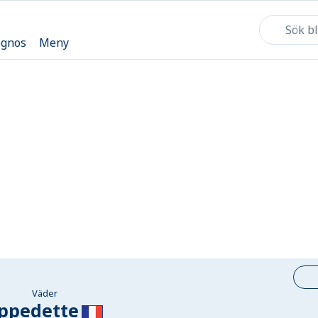
ognos
Meny
Väder
ppedette