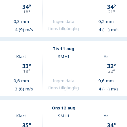
34
°
34
°
18
°
21
°
0,3
mm
Ingen data
0,2
mm
finns tillgänglig
4 (9) m/s
4 (- -) m/s
Tis 11 aug
Klart
SMHI
Yr
33
°
32
°
18
°
22
°
0,6
mm
Ingen data
0,6
mm
finns tillgänglig
3 (8) m/s
4 (- -) m/s
Ons 12 aug
Klart
SMHI
Yr
35
°
34
°