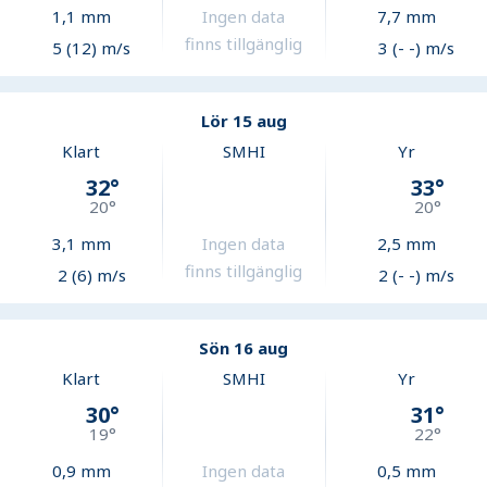
1,1
mm
Ingen data
7,7
mm
finns tillgänglig
5 (12) m/s
3 (- -) m/s
Lör 15 aug
Klart
SMHI
Yr
32
°
33
°
20
°
20
°
3,1
mm
Ingen data
2,5
mm
finns tillgänglig
2 (6) m/s
2 (- -) m/s
Sön 16 aug
Klart
SMHI
Yr
30
°
31
°
19
°
22
°
0,9
mm
Ingen data
0,5
mm