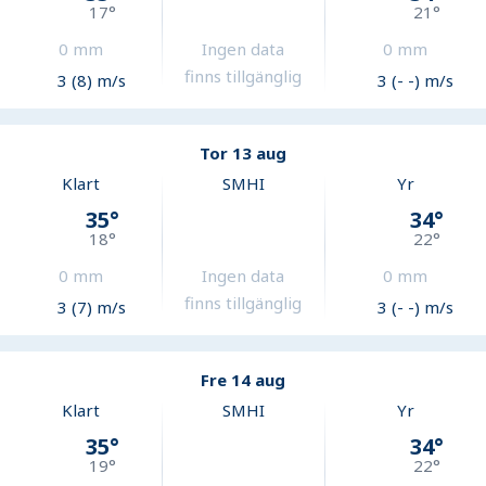
17
°
21
°
0
mm
Ingen data
0
mm
finns tillgänglig
3 (8) m/s
3 (- -) m/s
Tor 13 aug
Klart
SMHI
Yr
35
°
34
°
18
°
22
°
0
mm
Ingen data
0
mm
finns tillgänglig
3 (7) m/s
3 (- -) m/s
Fre 14 aug
Klart
SMHI
Yr
35
°
34
°
19
°
22
°