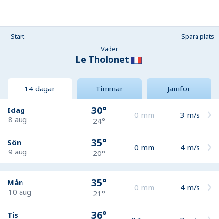
Start
Spara plats
Väder
Le Tholonet
14 dagar
Timmar
Jämför
30°
Idag
0
mm
3
m/s
8 aug
24°
35°
Sön
0
mm
4
m/s
9 aug
20°
35°
Mån
0
mm
4
m/s
10 aug
21°
36°
Tis