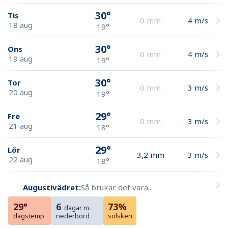
30°
Tis
0
mm
4
m/s
18 aug
19°
30°
Ons
0
mm
4
m/s
19 aug
19°
30°
Tor
0
mm
3
m/s
20 aug
19°
29°
Fre
0
mm
3
m/s
21 aug
18°
29°
Lör
3,2
mm
3
m/s
22 aug
18°
Augustivädret:
Så brukar det vara...
29°
6
73%
dagar m.
dagstemp
nederbörd
solsken