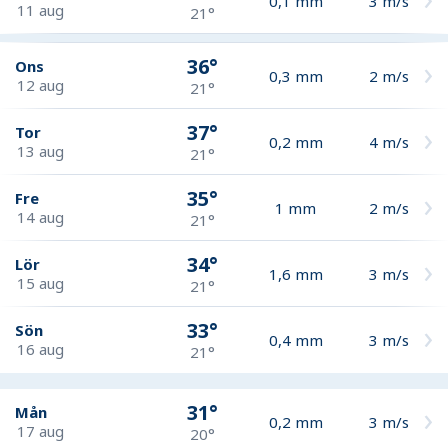
0,1
mm
3
m/s
11 aug
21°
36°
Ons
0,3
mm
2
m/s
12 aug
21°
37°
Tor
0,2
mm
4
m/s
13 aug
21°
35°
Fre
1
mm
2
m/s
14 aug
21°
34°
Lör
1,6
mm
3
m/s
15 aug
21°
33°
Sön
0,4
mm
3
m/s
16 aug
21°
31°
Mån
0,2
mm
3
m/s
17 aug
20°