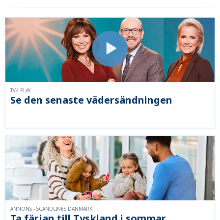
TV4 PLAY
Se den senaste vädersändningen
ANNONS - SCANDLINES DANMARK
Ta färjan till Tyskland i sommar