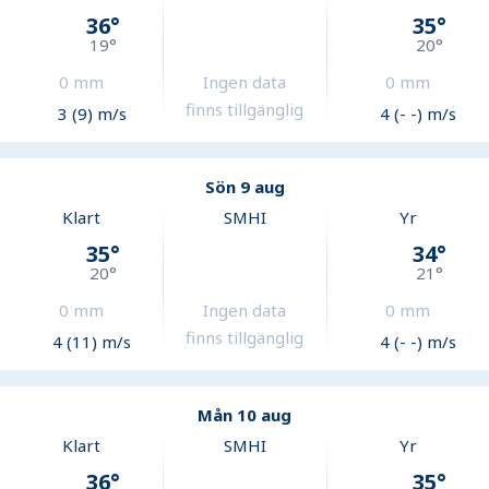
36
°
35
°
19
°
20
°
0
mm
Ingen data
0
mm
finns tillgänglig
3 (9) m/s
4 (- -) m/s
Sön 9 aug
Klart
SMHI
Yr
35
°
34
°
20
°
21
°
0
mm
Ingen data
0
mm
finns tillgänglig
4 (11) m/s
4 (- -) m/s
Mån 10 aug
Klart
SMHI
Yr
36
°
35
°