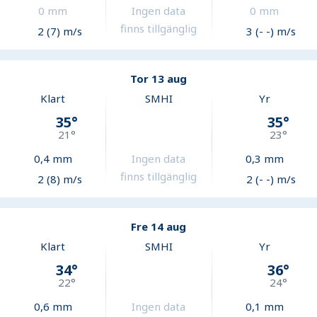
0
mm
Ingen data
0
mm
finns tillgänglig
2 (7) m/s
3 (- -) m/s
Tor 13 aug
Klart
SMHI
Yr
35
°
35
°
21
°
23
°
0,4
mm
Ingen data
0,3
mm
finns tillgänglig
2 (8) m/s
2 (- -) m/s
Fre 14 aug
Klart
SMHI
Yr
34
°
36
°
22
°
24
°
0,6
mm
Ingen data
0,1
mm