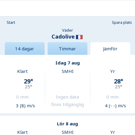
Start
Spara plats
Väder
Cadolive
14 dagar
Timmar
Jämför
Idag 7 aug
Klart
SMHI
Yr
29
°
28
°
25
°
25
°
0
mm
Ingen data
0
mm
finns tillgänglig
3 (8) m/s
4 (- -) m/s
Lör 8 aug
Klart
SMHI
Yr