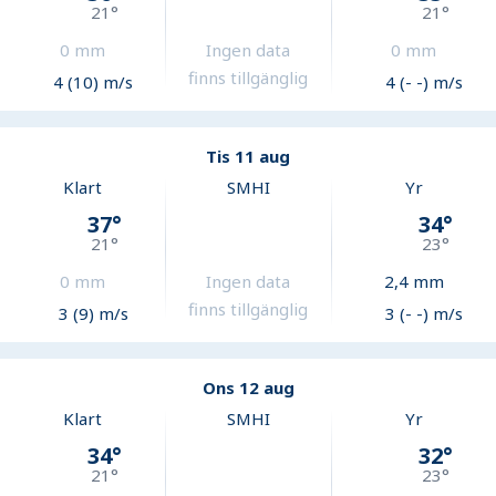
21
°
21
°
0
mm
Ingen data
0
mm
finns tillgänglig
4 (10) m/s
4 (- -) m/s
Tis 11 aug
Klart
SMHI
Yr
37
°
34
°
21
°
23
°
0
mm
Ingen data
2,4
mm
finns tillgänglig
3 (9) m/s
3 (- -) m/s
Ons 12 aug
Klart
SMHI
Yr
34
°
32
°
21
°
23
°