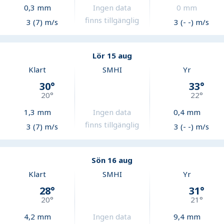
0,3
mm
Ingen data
0
mm
finns tillgänglig
3 (7) m/s
3 (- -) m/s
Lör 15 aug
Klart
SMHI
Yr
30
°
33
°
20
°
22
°
1,3
mm
Ingen data
0,4
mm
finns tillgänglig
3 (7) m/s
3 (- -) m/s
Sön 16 aug
Klart
SMHI
Yr
28
°
31
°
20
°
21
°
4,2
mm
Ingen data
9,4
mm