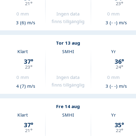
21
°
23
°
0
mm
Ingen data
0
mm
finns tillgänglig
3 (6) m/s
3 (- -) m/s
Tor 13 aug
Klart
SMHI
Yr
37
°
36
°
23
°
24
°
0
mm
Ingen data
0
mm
finns tillgänglig
4 (7) m/s
3 (- -) m/s
Fre 14 aug
Klart
SMHI
Yr
37
°
35
°
21
°
22
°