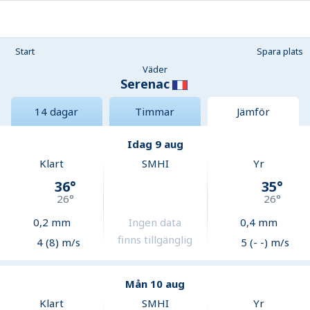
Start
Spara plats
Väder
Serenac
14 dagar
Timmar
Jämför
Idag 9 aug
Klart
SMHI
Yr
36
°
35
°
26
°
26
°
0,2
mm
Ingen data
0,4
mm
finns tillgänglig
4 (8) m/s
5 (- -) m/s
Mån 10 aug
Klart
SMHI
Yr