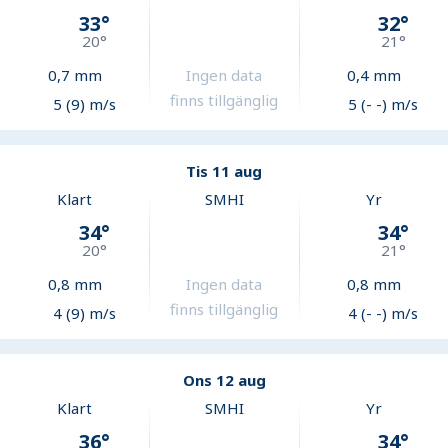
33
°
32
°
20
°
21
°
0,7
mm
Ingen data
0,4
mm
finns tillgänglig
5 (9) m/s
5 (- -) m/s
Tis 11 aug
Klart
SMHI
Yr
34
°
34
°
20
°
21
°
0,8
mm
Ingen data
0,8
mm
finns tillgänglig
4 (9) m/s
4 (- -) m/s
Ons 12 aug
Klart
SMHI
Yr
36
°
34
°