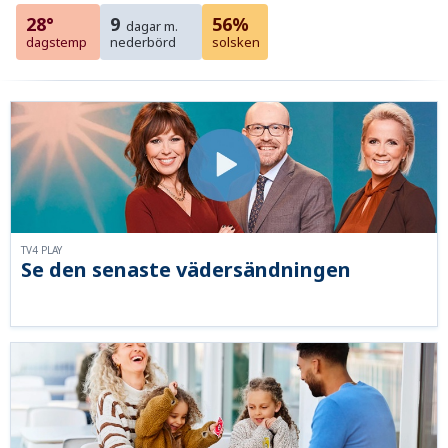
28°
9
56%
dagar m.
dagstemp
nederbörd
solsken
TV4 PLAY
Se den senaste vädersändningen