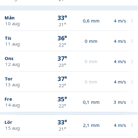
33°
Mån
0,6
mm
4
m/s
10 aug
21°
36°
Tis
0
mm
4
m/s
11 aug
22°
37°
Ons
0
mm
4
m/s
12 aug
23°
37°
Tor
0
mm
4
m/s
13 aug
22°
35°
Fre
0,1
mm
3
m/s
14 aug
22°
33°
Lör
2,1
mm
4
m/s
15 aug
21°