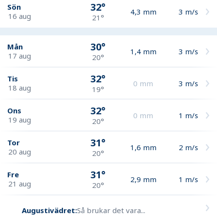
32°
Sön
4,3
mm
3
m/s
16 aug
21°
30°
Mån
1,4
mm
3
m/s
17 aug
20°
32°
Tis
0
mm
3
m/s
18 aug
19°
32°
Ons
0
mm
1
m/s
19 aug
20°
31°
Tor
1,6
mm
2
m/s
20 aug
20°
31°
Fre
2,9
mm
1
m/s
21 aug
20°
Augustivädret:
Så brukar det vara...