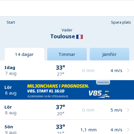
Start
Spara plats
Väder
Toulouse
14 dagar
Timmar
Jämför
33°
Idag
0
mm
4
m/s
7 aug
27°
Lör
8 aug
37°
Lör
0
mm
5
m/s
8 aug
20°
33°
Sön
1,1
mm
4
m/s
9 aug
21°