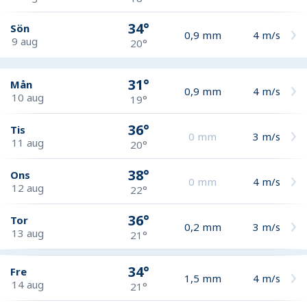
34°
Sön
0,9
mm
4
m/s
9 aug
20°
31°
Mån
0,9
mm
4
m/s
10 aug
19°
36°
Tis
0
mm
3
m/s
11 aug
20°
38°
Ons
0
mm
4
m/s
12 aug
22°
36°
Tor
0,2
mm
3
m/s
13 aug
21°
34°
Fre
1,5
mm
4
m/s
14 aug
21°