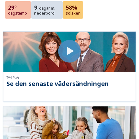
29°
9
58%
dagar m.
dagstemp
nederbörd
solsken
TV4 PLAY
Se den senaste vädersändningen