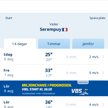
Start
Spara plats
Väder
Serempuy
14 dagar
Timmar
Jämför
25°
Idag
0
mm
2
m/s
6 aug
23°
33°
Fre
0
mm
3
m/s
7 aug
17°
Lör
8 aug
36°
Lör
0
mm
4
m/s
8 aug
18°