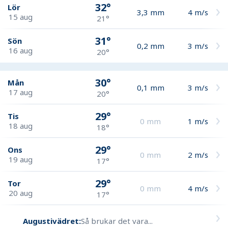
32°
Lör
3,3
mm
4
m/s
15 aug
21°
31°
Sön
0,2
mm
3
m/s
16 aug
20°
30°
Mån
0,1
mm
3
m/s
17 aug
20°
29°
Tis
0
mm
1
m/s
18 aug
18°
29°
Ons
0
mm
2
m/s
19 aug
17°
29°
Tor
0
mm
4
m/s
20 aug
17°
Augustivädret:
Så brukar det vara...