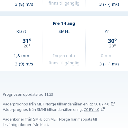
finns tillgänglig
3 (8) m/s
3 (- -) m/s
Fre 14 aug
Klart
SMHI
Yr
31
°
30
°
20
°
20
°
1,8
mm
Ingen data
0
mm
finns tillgänglig
3 (9) m/s
3 (- -) m/s
Prognosen uppdaterad
11:23
Väderprognos från MET Norge tillhandahållen
enligt
CC BY 4.0
Väderprognos från SMHI tillhandahållen
enligt
CC BY 4.0
Väderikoner från SMHI och MET Norge har mappats till
likvärdiga ikoner från Klart.