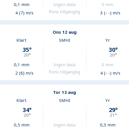
0,1
mm
Ingen data
0
mm
finns tillgänglig
4 (7) m/s
3 (- -) m/s
Ons 12 aug
Klart
SMHI
Yr
35
°
30
°
20
°
20
°
0,1
mm
Ingen data
0
mm
finns tillgänglig
2 (6) m/s
4 (- -) m/s
Tor 13 aug
Klart
SMHI
Yr
34
°
29
°
20
°
21
°
0,5
mm
Ingen data
0,3
mm