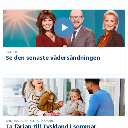
TV4 PLAY
Se den senaste vädersändningen
ANNONS - SCANDLINES DANMARK
Ta färjan till Tyskland i sommar