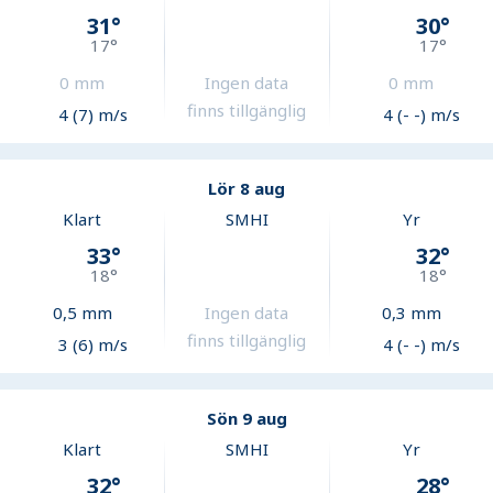
31
°
30
°
17
°
17
°
0
mm
Ingen data
0
mm
finns tillgänglig
4 (7) m/s
4 (- -) m/s
Lör 8 aug
Klart
SMHI
Yr
33
°
32
°
18
°
18
°
0,5
mm
Ingen data
0,3
mm
finns tillgänglig
3 (6) m/s
4 (- -) m/s
Sön 9 aug
Klart
SMHI
Yr
32
°
28
°