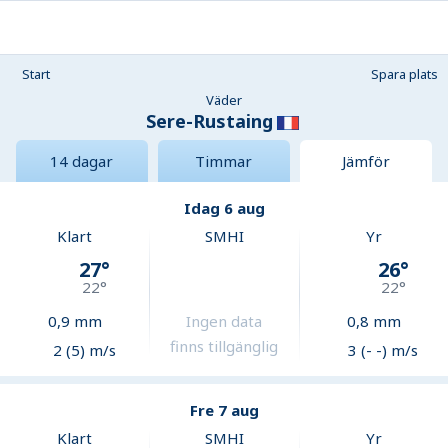
Start
Spara plats
Väder
Sere-Rustaing
14 dagar
Timmar
Jämför
Idag 6 aug
Klart
SMHI
Yr
27
°
26
°
22
°
22
°
0,9
mm
Ingen data
0,8
mm
finns tillgänglig
2 (5) m/s
3 (- -) m/s
Fre 7 aug
Klart
SMHI
Yr