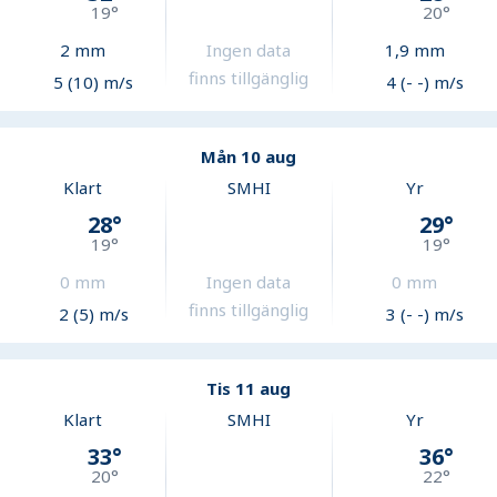
19
°
20
°
2
mm
Ingen data
1,9
mm
finns tillgänglig
5 (10) m/s
4 (- -) m/s
Mån 10 aug
Klart
SMHI
Yr
28
°
29
°
19
°
19
°
0
mm
Ingen data
0
mm
finns tillgänglig
2 (5) m/s
3 (- -) m/s
Tis 11 aug
Klart
SMHI
Yr
33
°
36
°
20
°
22
°