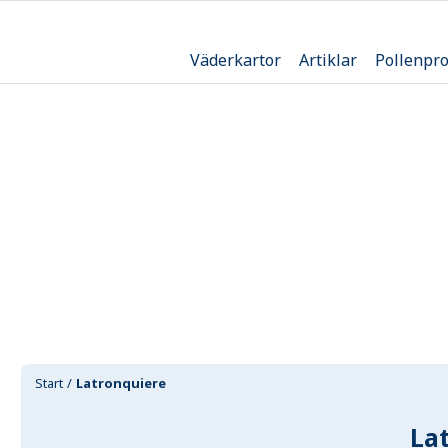
Väderkartor
Artiklar
Pollenpr
Start
Latronquiere
La