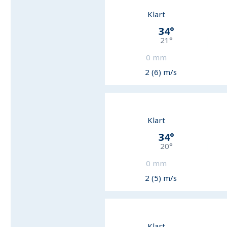
Klart
34
°
21
°
0
mm
2 (6) m/s
Klart
34
°
20
°
0
mm
2 (5) m/s
Klart