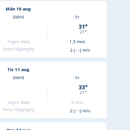
Mån 10 aug
SMHI
Yr
31
°
21
°
Ingen data
1,5
mm
finns tillgänglig
2 (- -) m/s
Tis 11 aug
SMHI
Yr
33
°
21
°
Ingen data
0
mm
finns tillgänglig
2 (- -) m/s