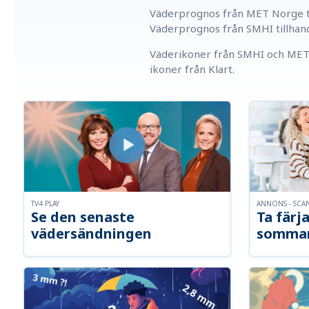
Väderprognos från MET Norge ti
Väderprognos från SMHI tillhan
Väderikoner från SMHI och MET 
ikoner från Klart.
TV4 PLAY
ANNONS - SCA
Se den senaste
Ta färja
vädersändningen
somma