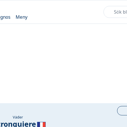
ognos
Meny
Väder
tronquiere