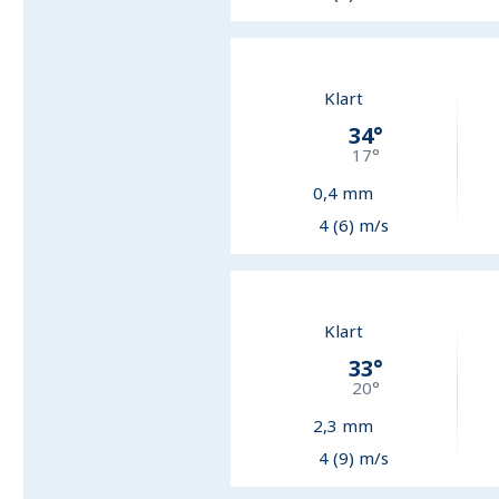
Klart
34
°
17
°
0,4
mm
4 (6) m/s
Klart
33
°
20
°
2,3
mm
4 (9) m/s