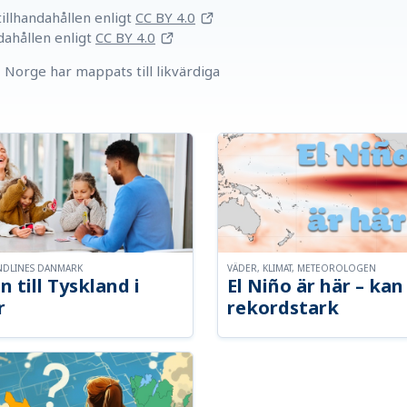
llhandahållen
enligt
CC BY 4.0
dahållen
enligt
CC BY 4.0
Norge har mappats till likvärdiga
NDLINES DANMARK
VÄDER, KLIMAT, METEOROLOGEN
n till Tyskland i
El Niño är här – kan 
r
rekordstark