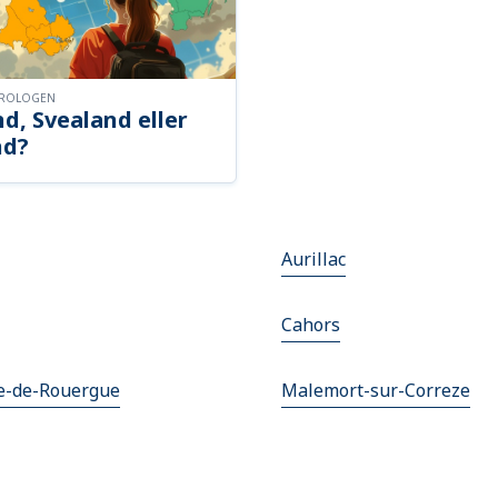
OROLOGEN
d, Svealand eller
nd?
Aurillac
Cahors
he-de-Rouergue
Malemort-sur-Correze