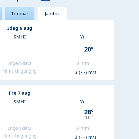
Timmar
Jämför
Idag 6 aug
SMHI
Yr
20
°
Ingen data
0
mm
finns tillgänglig
3 (- -) m/s
Fre 7 aug
SMHI
Yr
28
°
16
°
Ingen data
0
mm
finns tillgänglig
3 (- -) m/s