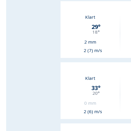
Klart
29
°
18
°
2
mm
2 (7) m/s
Klart
33
°
20
°
0
mm
2 (6) m/s