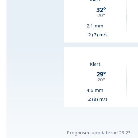
32
°
20
°
2,1
mm
2 (7) m/s
Klart
29
°
20
°
4,6
mm
2 (8) m/s
Prognosen uppdaterad
23:23