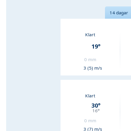
14 dagar
Klart
19
°
0
mm
3 (5) m/s
Klart
30
°
16
°
0
mm
3 (7) m/s