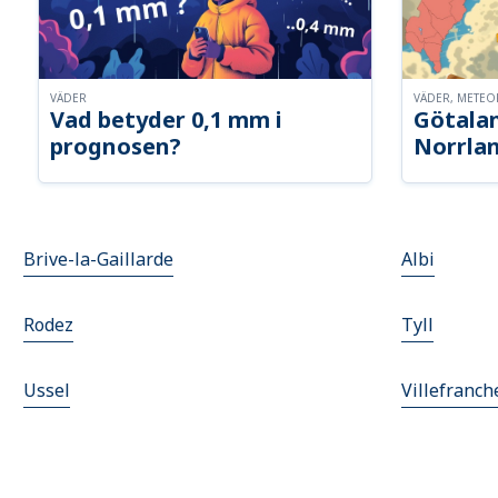
VÄDER
VÄDER, METE
Vad betyder 0,1 mm i
Götalan
prognosen?
Norrla
Brive-la-Gaillarde
Albi
Rodez
Tyll
Ussel
Villefranc