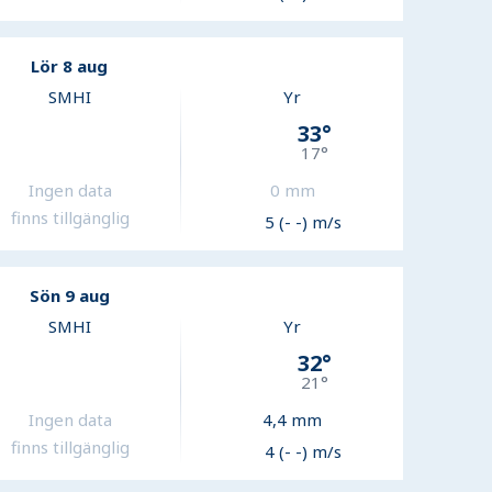
Lör 8 aug
SMHI
Yr
33
°
17
°
Ingen data
0
mm
finns tillgänglig
5 (- -) m/s
Sön 9 aug
SMHI
Yr
32
°
21
°
Ingen data
4,4
mm
finns tillgänglig
4 (- -) m/s