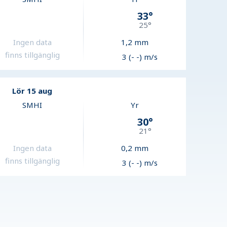
33
°
25
°
Ingen data
1,2
mm
finns tillgänglig
3 (- -) m/s
Lör 15 aug
SMHI
Yr
30
°
21
°
Ingen data
0,2
mm
finns tillgänglig
3 (- -) m/s