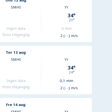
Ons 12 aug
SMHI
Yr
34
°
23
°
Ingen data
0
mm
finns tillgänglig
2 (- -) m/s
Tor 13 aug
SMHI
Yr
34
°
24
°
Ingen data
0,1
mm
finns tillgänglig
2 (- -) m/s
Fre 14 aug
SMHI
Yr