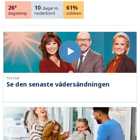
26°
10
61%
dagar m.
dagstemp
nederbörd
solsken
TV4 PLAY
Se den senaste vädersändningen