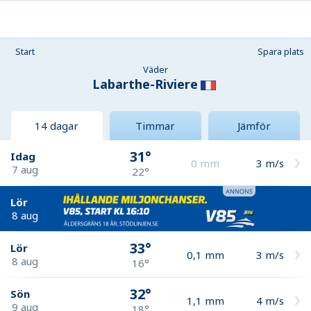
Start
Spara plats
Väder
Labarthe-Riviere
14 dagar
Timmar
Jämför
31°
Idag
0
mm
3
m/s
7 aug
22°
Lör
8 aug
33°
Lör
0,1
mm
3
m/s
8 aug
16°
32°
Sön
1,1
mm
4
m/s
9 aug
18°