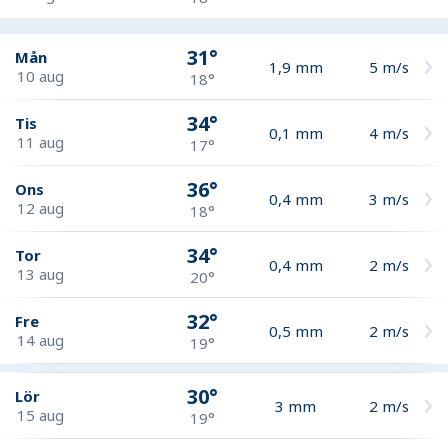
31°
Mån
1,9
mm
5
m/s
10 aug
18°
34°
Tis
0,1
mm
4
m/s
11 aug
17°
36°
Ons
0,4
mm
3
m/s
12 aug
18°
34°
Tor
0,4
mm
2
m/s
13 aug
20°
32°
Fre
0,5
mm
2
m/s
14 aug
19°
30°
Lör
3
mm
2
m/s
15 aug
19°