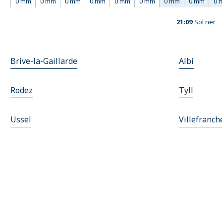
0 mm
0 mm
0 mm
0 mm
0 mm
0 mm
0 mm
0 mm
0 
21:09
Sol ner
Brive-la-Gaillarde
Albi
Rodez
Tyll
Ussel
Villefranc