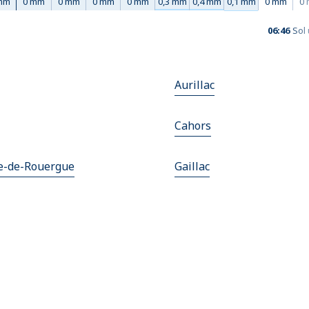
mm
0 mm
0 mm
0 mm
0 mm
0,3 mm
0,4 mm
0,1 mm
0 mm
0
06:46
Sol
Aurillac
Cahors
he-de-Rouergue
Gaillac