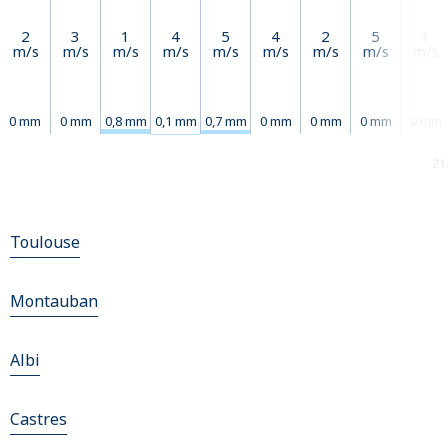
2
3
1
4
5
4
2
5
1
m/s
m/s
m/s
m/s
m/s
m/s
m/s
m/s
m/s
0 mm
0 mm
0,8 mm
0,1 mm
0,7 mm
0 mm
0 mm
0 mm
0 mm
21
Toulouse
Montauban
Albi
Castres